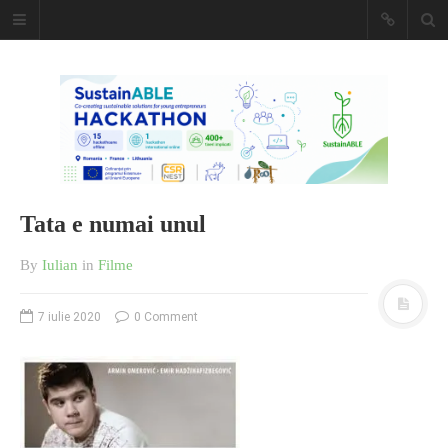
Caiet de
insemnari
DESCARCĂ!
Tata e numai unul
By
Iulian
in
Filme
7 iulie 2020
0 Comment