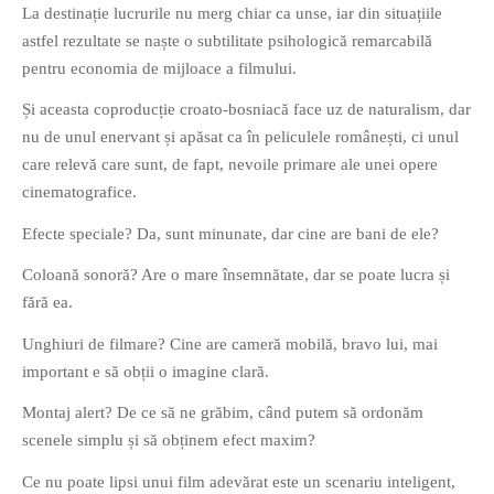
La destinație lucrurile nu merg chiar ca unse, iar din situațiile
PAGINI
astfel rezultate se naște o subtilitate psihologică remarcabilă
Ce fac?
pentru economia de mijloace a filmului.
Clasicul „Despre mine…”
Și aceasta coproducție croato-bosniacă face uz de naturalism, dar
Contact
nu de unul enervant și apăsat ca în peliculele românești, ci unul
Descarca povestirea Floare
care relevă care sunt, de fapt, nevoile primare ale unei opere
Albastra!
cinematografice.
Download 101 Movie
Efecte speciale? Da, sunt minunate, dar cine are bani de ele?
Acrostics!
Coloană sonoră? Are o mare însemnătate, dar se poate lucra și
PRIETENI APROPIATI
fără ea.
Victor Sosea – Designer
Unghiuri de filmare? Cine are cameră mobilă, bravo lui, mai
important e să obții o imagine clară.
PRIETENI DIN AFARA BRESLEI
Montaj alert? De ce să ne grăbim, când putem să ordonăm
GloryBox.ro
scenele simplu și să obținem efect maxim?
Vreau-schimbare.ro
Ce nu poate lipsi unui film adevărat este un scenariu inteligent,