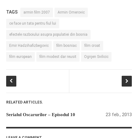
TAGS
armin film 2007
Armin Omerovic
ce face un tata pentru fiul lui
efectele razboiului asupra populatiei din bosnia
Emir Hadzihafizbegovic
film bosniac
film croat
film european
film modest dar reusit
Ognjen Svilicic
RELATED ARTICLES.
23 feb., 2013
Serialul Oscarurilor – Episodul 10
LEAVE A COMMENT.