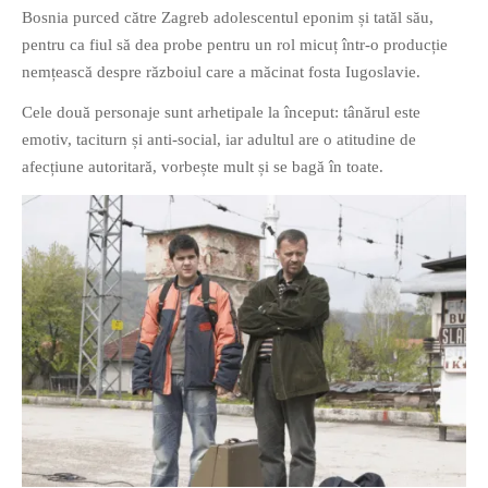
Bosnia purced către Zagreb adolescentul eponim și tatăl său,
pentru ca fiul să dea probe pentru un rol micuț într-o producție
nemțească despre războiul care a măcinat fosta Iugoslavie.
Cele două personaje sunt arhetipale la început: tânărul este
emotiv, taciturn și anti-social, iar adultul are o atitudine de
If you like movies, words and
afecțiune autoritară, vorbește mult și se bagă în toate.
mind games, then this is the
book for you. Take the
challenge of creating your
own acrostics and describing
famous movies by using the
very letters of their titles!
RASFOIESTE