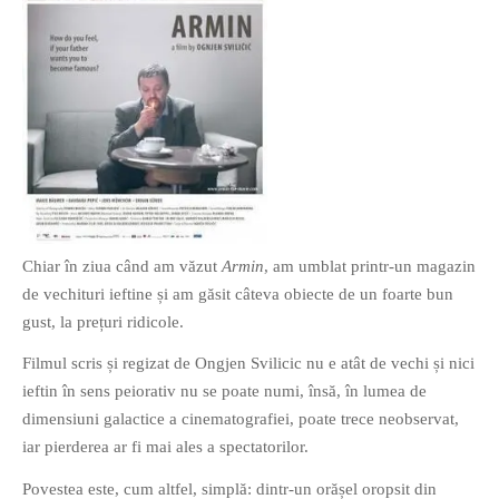
O poveste in care sexul se
confunda cu dragostea,
cinismul cu idealismul si
poezia cu umorul.
DESCARCĂ!
Chiar în ziua când am văzut
Armin
, am umblat printr-un magazin
de vechituri ieftine și am găsit câteva obiecte de un foarte bun
gust, la prețuri ridicole.
Filmul scris și regizat de Ongjen Svilicic nu e atât de vechi și nici
ieftin în sens peiorativ nu se poate numi, însă, în lumea de
dimensiuni galactice a cinematografiei, poate trece neobservat,
iar pierderea ar fi mai ales a spectatorilor.
Povestea este, cum altfel, simplă: dintr-un orășel oropsit din