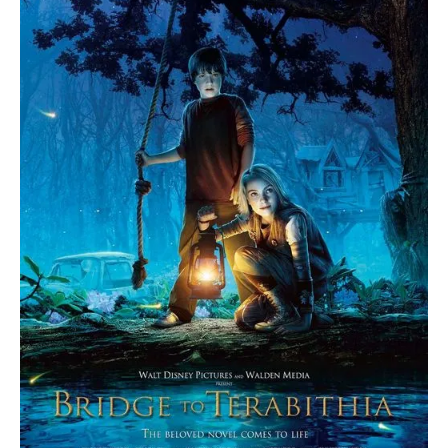
O poveste in care sexul se
confunda cu dragostea,
cinismul cu idealismul si
poezia cu umorul.
DESCARCĂ!