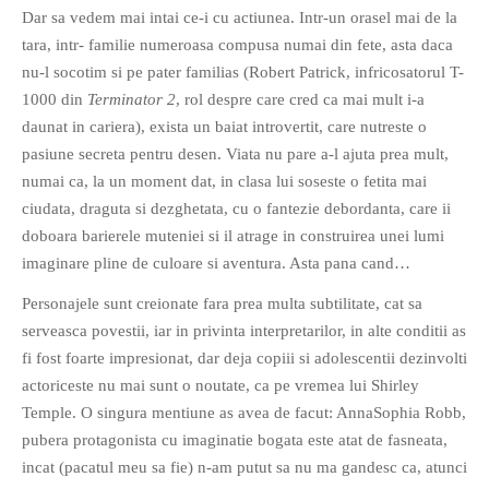
Dar sa vedem mai intai ce-i cu actiunea. Intr-un orasel mai de la
PAGINI
tara, intr- familie numeroasa compusa numai din fete, asta daca
Ce fac?
nu-l socotim si pe pater familias (Robert Patrick, infricosatorul T-
Clasicul „Despre mine…”
1000 din
Terminator 2
, rol despre care cred ca mai mult i-a
Contact
daunat in cariera), exista un baiat introvertit, care nutreste o
pasiune secreta pentru desen. Viata nu pare a-l ajuta prea mult,
Descarca povestirea Floare
Albastra!
numai ca, la un moment dat, in clasa lui soseste o fetita mai
ciudata, draguta si dezghetata, cu o fantezie debordanta, care ii
Download 101 Movie
Acrostics!
doboara barierele muteniei si il atrage in construirea unei lumi
imaginare pline de culoare si aventura. Asta pana cand…
PRIETENI APROPIATI
Personajele sunt creionate fara prea multa subtilitate, cat sa
Victor Sosea – Designer
serveasca povestii, iar in privinta interpretarilor, in alte conditii as
fi fost foarte impresionat, dar deja copiii si adolescentii dezinvolti
actoriceste nu mai sunt o noutate, ca pe vremea lui Shirley
PRIETENI DIN AFARA BRESLEI
Temple. O singura mentiune as avea de facut: AnnaSophia Robb,
GloryBox.ro
pubera protagonista cu imaginatie bogata este atat de fasneata,
Vreau-schimbare.ro
incat (pacatul meu sa fie) n-am putut sa nu ma gandesc ca, atunci