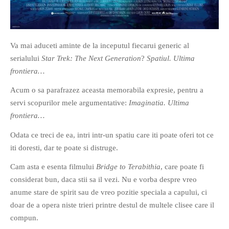
Va mai aduceti aminte de la inceputul fiecarui generic al
serialului
Star Trek: The Next Generation
?
Spatiul. Ultima
If you like movies, words and
frontiera…
mind games, then this is the
Acum o sa parafrazez aceasta memorabila expresie, pentru a
book for you. Take the
servi scopurilor mele argumentative:
Imaginatia. Ultima
challenge of creating your
frontiera…
own acrostics and describing
famous movies by using the
Odata ce treci de ea, intri intr-un spatiu care iti poate oferi tot ce
very letters of their titles!
iti doresti, dar te poate si distruge.
Cam asta e esenta filmului
Bridge to Terabithia
, care poate fi
RASFOIESTE
considerat bun, daca stii sa il vezi. Nu e vorba despre vreo
anume stare de spirit sau de vreo pozitie speciala a capului, ci
doar de a opera niste trieri printre destul de multele clisee care il
compun.