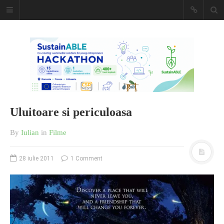
Caiet de
insemnari
DESCARCĂ!
Uluitoare si periculoasa
By
Iulian
in
Filme
28 iulie 2011
1 Comment