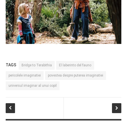
TAGS
Bridge to Terabithia
El laberinto del fauno
pericolele imaginatiei
povestea despre puterea imaginatiei
universul imaginar al unui copil