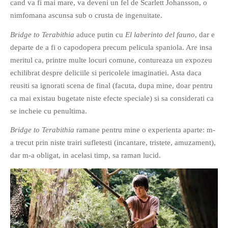
cand va fi mai mare, va deveni un fel de Scarlett Johansson, o
PRIETENI DIN BREASLA
nimfomana ascunsa sub o crusta de ingenuitate.
Filme-Carti.ro
Bridge to Terabithia
aduce putin cu
El laberinto del fauno
, dar e
departe de a fi o capodopera precum pelicula spaniola. Are insa
meritul ca, printre multe locuri comune, contureaza un expozeu
echilibrat despre deliciile si pericolele imaginatiei. Asta daca
reusiti sa ignorati scena de final (facuta, dupa mine, doar pentru
ca mai existau bugetate niste efecte speciale) si sa considerati ca
se incheie cu penultima.
Bridge to Terabithia
ramane pentru mine o experienta aparte: m-
a trecut prin niste trairi sufletesti (incantare, tristete, amuzament),
dar m-a obligat, in acelasi timp, sa raman lucid.