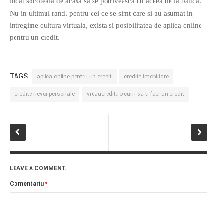
incat socoteala de acasa sa se potriveasca cu aceea de la banca.
Nu in ultimul rand, pentru cei ce se simt care si-au asumat in
intregime cultura virtuala, exista si posibilitatea de aplica online
pentru un credit.
If you like movies, words and
TAGS
aplica online pentru un credit
credite imobiliare
mind games, then this is the
book for you. Take the
credite nevoi personale
vreaucredit.ro cum sa-ti faci un credit
challenge of creating your
own acrostics and describing
famous movies by using the
very letters of their titles!
RASFOIESTE
LEAVE A COMMENT.
Comentariu
*