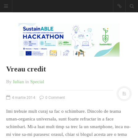
Caiet de
insemnari
DESCARCĂ!
Vreau credit
By
Iulian
in
Special
4 martie 2014
0 Comment
Imi trebuie mult curaj sa fac o schimbare. Dincolo de teama
uman-organica universala, sunt foarte refractar in a face
schimbari. Mi-a luat mult timp sa trec la un smartphone, inca nu-
mi vine sa-mi parasesc orasul, chiar si blogul acesta are o tema