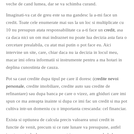
veche de cand lumea, dar se va schimba curand.
Imaginati-va cat de greu este sa ma gandesc la a-mi face un
credit. Toate cele enumerate mai sus la un loc si multiplicate cu
O poveste in care sexul se
10 nu presupun atata responsabilitate ca a-ti face un
credit
, asa
confunda cu dragostea,
ca daca nici un om mai indraznet nu poate lua decizia asta fara o
cinismul cu idealismul si
cercetare prealabila, cu atat mai putin o pot face eu. Aici
poezia cu umorul.
intervine un site, care, chiar daca nu ia decizia in locul meu,
macar imi ofera informatii si instrumente pentru a ma hotari in
DESCARCĂ!
deplina cunostinta de cauza.
Pot sa caut credite dupa tipul pe care il doresc (
credite nevoi
personale
, credite imobiliare, credite auto sau credite de
refinantare) sau dupa banca pe care o vizez, am ghiduri care imi
spun ce ma asteapta inainte si dupa ce imi fac un credit si ma pot
cultiva intr-un domeniu cu o importanta crescanda: cel financiar.
Exista si optiunea de calcula precis valoarea unui credit in
functie de venit, precum si ce rate lunare va presupune, astfel