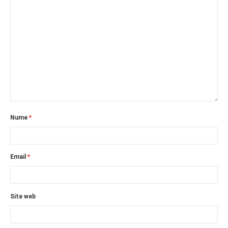
PAGINI
Ce fac?
Clasicul „Despre mine…”
Contact
Descarca povestirea Floare
Albastra!
Download 101 Movie
Acrostics!
Nume
*
PRIETENI APROPIATI
Victor Sosea – Designer
Email
*
PRIETENI DIN AFARA BRESLEI
Site web
GloryBox.ro
Vreau-schimbare.ro