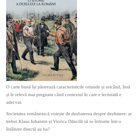
O poveste in care sexul se
confunda cu dragostea,
cinismul cu idealismul si
poezia cu umorul.
DESCARCĂ!
O carte bună își păstrează caracteristicile oriunde și oricând, însă
și le relevă mai pregnant când contextul în care e lecturată e
adecvat.
Societatea românească vuiește de dezbaterea despre dezbatere: ar
trebui Klaus Iohannis și Viorica Dăncilă să se înfrunte într-o
întâlnire directă au ba?