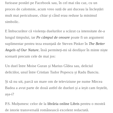
furioase postări pe Facebook sau, în cel mai rău caz, cu un
PAGINI
proces de calomnie, acum vreo sută de ani duceau la încleștări
Ce fac?
mult mai periculoase, chiar și când erau reduse la minimul
Clasicul „Despre mine…”
simbolic.
Contact
E îmbucurător că violența duelurilor a scăzut ca intensitate de-a
Descarca povestirea Floare
lungul timpului, iar
Pe câmpul de onoare
poate fi un argument
Albastra!
suplimentar pentru teza enunțată de Steven Pinker în
The Better
Download 101 Movie
Angels of Our Nature
, însă permiteți-mi să desfășor în minte niște
Acrostics!
scenarii precum cele de mai jos:
Un duel între Moise Guran și Marius Gîdea sau, deliciul
PRIETENI APROPIATI
deliciilor, unul între Cristian Tudor Popescu și Radu Banciu.
Victor Sosea – Designer
Și să nu uit, parcă un mare om de televiziune pe nume Mircea
Badea a avut parte de două astfel de dueluri și a ieșit cam feștelit,
PRIETENI DIN AFARA BRESLEI
așa-i?
GloryBox.ro
P.S. Mulțumesc celor de la
librăria online
Libris
pentru o mostră
Vreau-schimbare.ro
de istorie transversală românească excelent redactată.