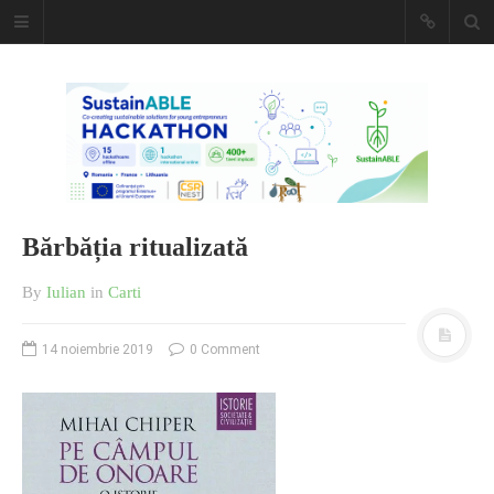
Caiet de
insemnari
DESCARCĂ!
Bărbăția ritualizată
By
Iulian
in
Carti
14 noiembrie 2019
0 Comment