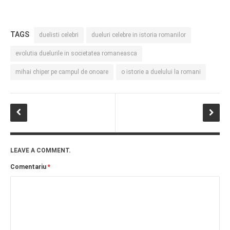
PRIETENI DIN BREASLA
Filme-Carti.ro
TAGS
duelisti celebri
dueluri celebre in istoria romanilor
evolutia duelurile in societatea romaneasca
mihai chiper pe campul de onoare
o istorie a duelului la romani
LEAVE A COMMENT.
Comentariu
*