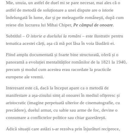
Mie, unuia, un astfel de duel mi se pare necesar, mai ales că o
astfel de metodă de soluționare a unei dispute are o istorie
îndelungată în lume, dar și pe meleagurile românești, după cum
reiese din lucrarea lui Mihai Chiper,
Pe câmpul de onoare
.
Subtitlul –
O istorie a duelului la români
– este ilustrativ pentru
If you like movies, words and
tematica acestei cărți, așa că mă pot lăsa în voia lăudării ei.
mind games, then this is the
Fiind amplu documentată și foarte bine structurată, oferă și o
book for you. Take the
panoramă a evoluției mentalităților românilor de la 1821 la 1940,
challenge of creating your
precum și modul cum acestea erau racordate la practicile
own acrostics and describing
europene ale vremii.
famous movies by using the
very letters of their titles!
Interesant este că, dacă la început apare ca o metodă de
manifestare a așa-zisului simț al onoarei în mediul ofițeresc și
RASFOIESTE
aristocratic (imagine perpetuată ulterior de cinematografie, cu
precădere), duelul armat, cu sabie sau arme de foc, devine o
consumare a conflictelor politice sau chiar gazetărești.
Adică situații care astăzi s-ar rezolva prin înjurături reciproce,