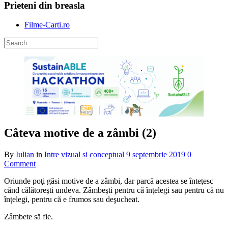
Prieteni din breasla
Filme-Carti.ro
Câteva motive de a zâmbi (2)
By
Iulian
in
Intre vizual si conceptual
9 septembrie 2019
0
Comment
Oriunde poţi găsi motive de a zâmbi, dar parcă acestea se înteţesc
când călătoreşti undeva. Zâmbeşti pentru că înţelegi sau pentru că nu
înţelegi, pentru că e frumos sau deşucheat.
Zâmbete să fie.