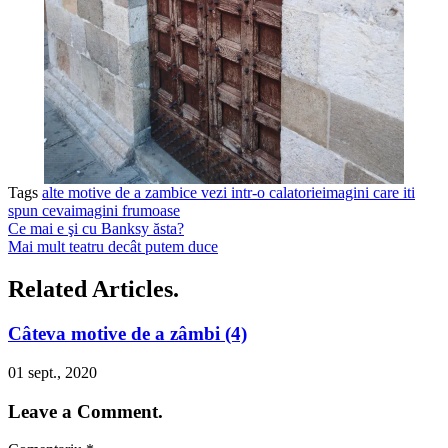
Tags
alte motive de a zambi
ce vezi intr-o calatorie
imagini care iti
spun ceva
imagini frumoase
Ce mai e şi cu Banksy ăsta?
Mai mult teatru decât putem duce
Related Articles.
Câteva motive de a zâmbi (4)
01 sept., 2020
Leave a Comment.