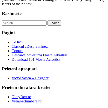
letters of their titles!
Rasfoieste
Search
for:
Pagini
Ce fac?
Clasicul „Despre mine…”
Contact
Descarca povestirea Floare Albastra!
Download 101 Movie Acrostics!
Prieteni apropiati
Victor Sosea – Designer
Prieteni din afara breslei
GloryBox.ro
Vreau-schimbare.ro