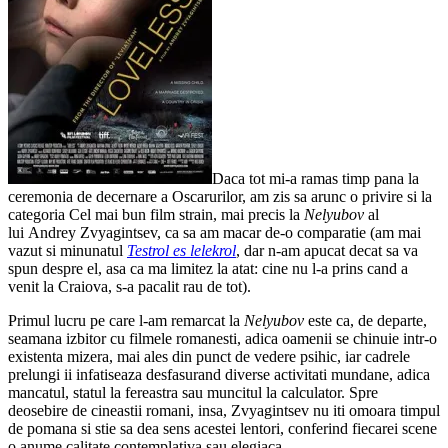
Daca tot mi-a ramas timp pana la
ceremonia de decernare a Oscarurilor, am zis sa arunc o privire si la
categoria Cel mai bun film strain, mai precis la
Nelyubov
al
lui Andrey Zvyagintsev, ca sa am macar de-o comparatie (am mai
vazut si minunatul
Testrol es lelekrol
, dar n-am apucat decat sa va
spun despre el, asa ca ma limitez la atat: cine nu l-a prins cand a
venit la Craiova, s-a pacalit rau de tot).
Primul lucru pe care l-am remarcat la
Nelyubov
este ca, de departe,
seamana izbitor cu filmele romanesti, adica oamenii se chinuie intr-o
existenta mizera, mai ales din punct de vedere psihic, iar cadrele
prelungi ii infatiseaza desfasurand diverse activitati mundane, adica
mancatul, statul la fereastra sau muncitul la calculator. Spre
deosebire de cineastii romani, insa, Zvyagintsev nu iti omoara timpul
de pomana si stie sa dea sens acestei lentori, conferind fiecarei scene
o anume calitate contemplativa sau elegiaca.