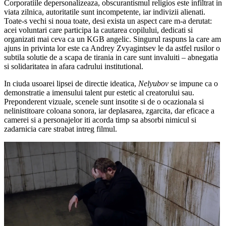
Corporatiile depersonalizeaza, obscurantismul religios este infiltrat in
viata zilnica, autoritatile sunt incompetente, iar indivizii alienati.
Toate-s vechi si noua toate, desi exista un aspect care m-a derutat:
acei voluntari care participa la cautarea copilului, dedicati si
organizati mai ceva ca un KGB angelic. Singurul raspuns la care am
ajuns in privinta lor este ca Andrey Zvyagintsev le da astfel rusilor o
subtila solutie de a scapa de tirania in care sunt invaluiti – abnegatia
si solidaritatea in afara cadrului institutional.
In ciuda usoarei lipsei de directie ideatica,
Nelyubov
se impune ca o
demonstratie a imensului talent pur estetic al creatorului sau.
Preponderent vizuale, scenele sunt insotite si de o ocazionala si
nelinistitoare coloana sonora, iar deplasarea, zgarcita, dar eficace a
camerei si a personajelor iti acorda timp sa absorbi nimicul si
zadarnicia care strabat intreg filmul.