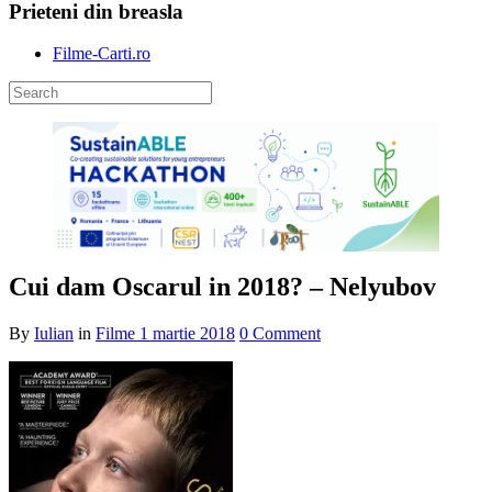
Prieteni din breasla
Filme-Carti.ro
Cui dam Oscarul in 2018? – Nelyubov
By
Iulian
in
Filme
1 martie 2018
0 Comment