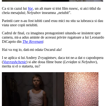
Ca si in cazul lui
Vor
, un alt mare si trist film rusesc, si aici titlul da
cheia mesajului;
Nelyubov
inseamna „neiubit”.
Parintii care n-au fost iubiti cand erau mici nu stiu sa iubeasca si dau
viata unor copii neiubiti.
Cadrul de final, cu imaginea protagonistei uitandu-se insistent spre
camera, mi-a adus aminte de aceeasi privire rugatoare a lui Leonardo
DiCaprio din
The Revenant
:
Hai va rog io, dati-mi odata Oscarul ala!
I se aplica si lui Andrey Zvyagintsev, daca tot ne-a dat o capodopera
(
Vozvrashchenie
) si alte doua filme bune (
Leviafan
si
Nelyubov
),
merita si el o statueta, nu?