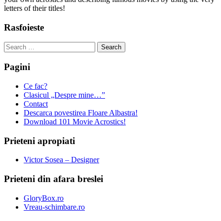
letters of their titles!
Rasfoieste
Search
for:
Pagini
Ce fac?
Clasicul „Despre mine…”
Contact
Descarca povestirea Floare Albastra!
Download 101 Movie Acrostics!
Prieteni apropiati
Victor Sosea – Designer
Prieteni din afara breslei
GloryBox.ro
Vreau-schimbare.ro