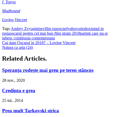
I, Tonya
Mudbound
Loving Vincent
Tags
Andrey Zvyagintsev
film rusesc
nelyubov
ortodoxismul in
rusia
oscarul pentru cel mai bun film strain 2018
parinti care nu-si
iubesc copiii
rusia contemporana
Cui dam Oscarul in 2018? – Loving Vincent
Natura ca arta (24)
Related Articles.
Speranța rodește mai greu pe teren stâncos
28 nov., 2020
Credinta e grea
25 iul., 2014
Prea mult Tarkovski strica