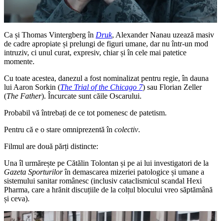
Ca și Thomas Vintergberg în
Druk
, Alexander Nanau uzează masiv
de cadre apropiate și prelungi de figuri umane, dar nu într-un mod
intruziv, ci unul curat, expresiv, chiar și în cele mai patetice
momente.
Cu toate acestea, danezul a fost nominalizat pentru regie, în dauna
lui Aaron Sorkin (
The Trial of the Chicago 7
) sau Florian Zeller
(
The Father
). Încurcate sunt căile Oscarului.
Probabil vă întrebați de ce tot pomenesc de patetism.
Pentru că e o stare omniprezentă în
colectiv
.
Filmul are două părți distincte:
Una îl urmărește pe Cătălin Tolontan și pe ai lui investigatori de la
Gazeta Sporturilor
în demascarea mizeriei patologice și umane a
sistemului sanitar românesc (inclusiv cataclismicul scandal Hexi
Pharma, care a hrănit discuțiile de la colțul blocului vreo săptămână
și ceva).