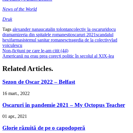
News of the World
Druk
Tags
alexander nanau
catalin tolontan
colectiv la oscaruri
docu
drama
mizeria din spitalele romanesti
oscaruri 2021
scandalul
hexifarma
sistemul sanitar romanesc
tragedia de la colectiv
vlad
voiculescu
Non-ficțiuni pe care le-am citit (44)
Americanii nu erau prea corecți politic în secolul al XIX-lea
Related Articles.
Sezon de Oscar 2022 – Belfast
16 mart., 2022
Oscaruri în pandemie 2021 – My Octopus Teacher
01 apr., 2021
Glorie răzuită de pe o capodoperă