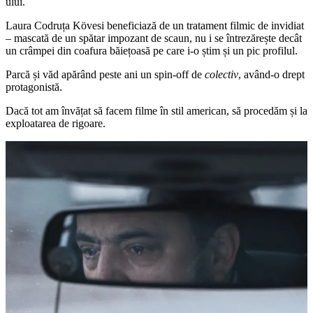
ului.
Laura Codruța Kövesi beneficiază de un tratament filmic de invidiat
– mascată de un spătar impozant de scaun, nu i se întrezărește decât
un crâmpei din coafura băiețoasă pe care i-o știm și un pic profilul.
Parcă și văd apărând peste ani un spin-off de
colectiv
, având-o drept
protagonistă.
Dacă tot am învățat să facem filme în stil american, să procedăm și la
exploatarea de rigoare.