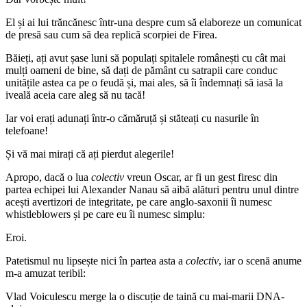
El și ai lui trăncănesc într-una despre cum să elaboreze un comunicat
de presă sau cum să dea replică scorpiei de Firea.
Băieți, ați avut șase luni să populați spitalele românești cu cât mai
mulți oameni de bine, să dați de pământ cu satrapii care conduc
unitățile astea ca pe o feudă și, mai ales, să îi îndemnați să iasă la
iveală aceia care aleg să nu tacă!
Iar voi erați adunați într-o cămăruță și stăteați cu nasurile în
telefoane!
Și vă mai mirați că ați pierdut alegerile!
Apropo, dacă o lua
colectiv
vreun Oscar, ar fi un gest firesc din
partea echipei lui Alexander Nanau să aibă alături pentru unul dintre
acești avertizori de integritate, pe care anglo-saxonii îi numesc
whistleblowers și pe care eu îi numesc simplu:
Eroi.
Patetismul nu lipsește nici în partea asta a
colectiv
, iar o scenă anume
m-a amuzat teribil:
Vlad Voiculescu merge la o discuție de taină cu mai-marii DNA-