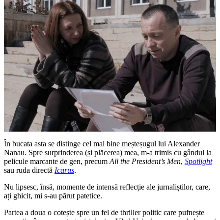
În bucata asta se distinge cel mai bine meșteșugul lui Alexander
Nanau. Spre surprinderea (și plăcerea) mea, m-a trimis cu gândul la
pelicule marcante de gen, precum
All the President’s Men
,
Spotlight
sau ruda directă
Icarus
.
Nu lipsesc, însă, momente de intensă reflecție ale jurnaliștilor, care,
ați ghicit, mi s-au părut patetice.
Partea a doua o cotește spre un fel de thriller politic care pufnește