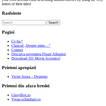
letters of their titles!
Rasfoieste
Search
for:
Pagini
Ce fac?
Clasicul „Despre mine…”
Contact
Descarca povestirea Floare Albastra!
Download 101 Movie Acrostics!
Prieteni apropiati
Victor Sosea – Designer
Prieteni din afara breslei
GloryBox.ro
Vreau-schimbare.ro