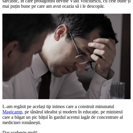
sarcastic, în care protagonist devine Vlad Voiculescu, cu cele bune și
mai puțin bune pe care am avut ocazia să i le descopăr.
L-am regăsit pe același tip inimos care a construit minunatul
Magicamp
, pe tânărul idealist și modern în educație, pe ministrul
care a băgat un pic bățul în gardul acestui lagăr de concentrare al
medicinei românești.
Dar vorbește mult!