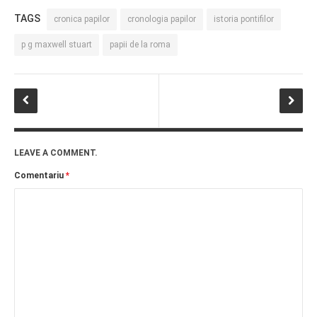
PRIETENI DIN BREASLA
TAGS
cronica papilor
cronologia papilor
istoria pontifilor
Filme-Carti.ro
p g maxwell stuart
papii de la roma
LEAVE A COMMENT.
Comentariu
*