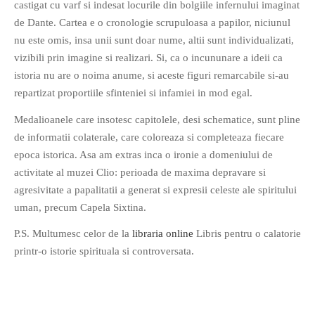
castigat cu varf si indesat locurile din bolgiile infernului imaginat
PAGINI
de Dante. Cartea e o cronologie scrupuloasa a papilor, niciunul
Ce fac?
nu este omis, insa unii sunt doar nume, altii sunt individualizati,
vizibili prin imagine si realizari. Si, ca o incununare a ideii ca
Clasicul „Despre mine…”
istoria nu are o noima anume, si aceste figuri remarcabile si-au
Contact
repartizat proportiile sfinteniei si infamiei in mod egal.
Descarca povestirea Floare
Albastra!
Medalioanele care insotesc capitolele, desi schematice, sunt pline
de informatii colaterale, care coloreaza si completeaza fiecare
Download 101 Movie
Acrostics!
epoca istorica. Asa am extras inca o ironie a domeniului de
activitate al muzei Clio: perioada de maxima depravare si
PRIETENI APROPIATI
agresivitate a papalitatii a generat si expresii celeste ale spiritului
uman, precum Capela Sixtina.
Victor Sosea – Designer
P.S. Multumesc celor de la
libraria online
Libris pentru o calatorie
PRIETENI DIN AFARA BRESLEI
printr-o istorie spirituala si controversata.
GloryBox.ro
Vreau-schimbare.ro