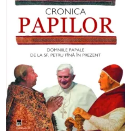
O poveste in care sexul se
confunda cu dragostea,
cinismul cu idealismul si
poezia cu umorul.
DESCARCĂ!