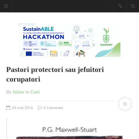
Caiet de
insemnari
DESCARCĂ!
Pastori protectori sau jefuitori
corupatori
By
Iulian
in
Carti
29 mai 2016
0 Comment