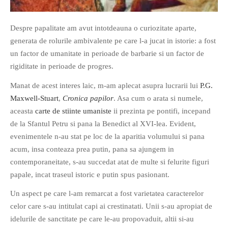
Despre papalitate am avut intotdeauna o curiozitate aparte,
generata de rolurile ambivalente pe care l-a jucat in istorie: a fost
un factor de umanitate in perioade de barbarie si un factor de
rigiditate in perioade de progres.
If you like movies, words and
mind games, then this is the
Manat de acest interes laic, m-am aplecat asupra lucrarii lui
P.G.
book for you. Take the
Maxwell-Stuart
,
Cronica papilor
. Asa cum o arata si numele,
challenge of creating your
aceasta
carte de stiinte umaniste
ii prezinta pe pontifi, incepand
own acrostics and describing
de la Sfantul Petru si pana la Benedict al XVI-lea. Evident,
famous movies by using the
evenimentele n-au stat pe loc de la aparitia volumului si pana
very letters of their titles!
acum, insa conteaza prea putin, pana sa ajungem in
contemporaneitate, s-au succedat atat de multe si felurite figuri
papale, incat traseul istoric e putin spus pasionant.
RASFOIESTE
Un aspect pe care l-am remarcat a fost varietatea caracterelor
celor care s-au intitulat capi ai crestinatati. Unii s-au apropiat de
idelurile de sanctitate pe care le-au propovaduit, altii si-au