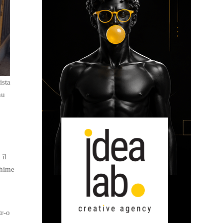
ista
nu
 îl
chime
tr-o