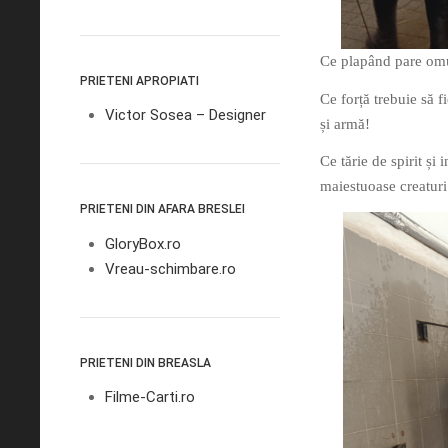
Ce plapând pare omu
PRIETENI APROPIATI
Ce forță trebuie să f
Victor Sosea – Designer
și armă!
Ce tărie de spirit și 
maiestuoase creaturi
PRIETENI DIN AFARA BRESLEI
GloryBox.ro
Vreau-schimbare.ro
PRIETENI DIN BREASLA
Filme-Carti.ro