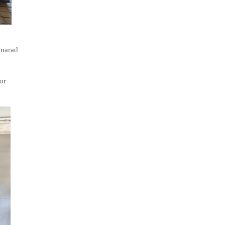
camarad
tor