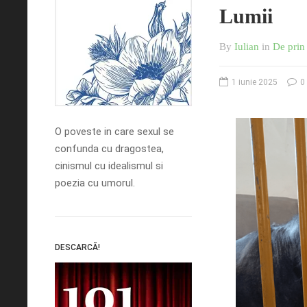
Lumii
By
Iulian
in
De prin 
1 iunie 2025
0
O poveste in care sexul se
confunda cu dragostea,
cinismul cu idealismul si
poezia cu umorul.
DESCARCĂ!