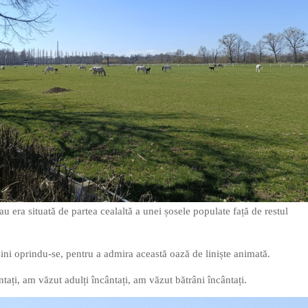
u era situată de partea cealaltă a unei șosele populate față de restul
i oprindu-se, pentru a admira această oază de liniște animată.
ați, am văzut adulți încântați, am văzut bătrâni încântați.