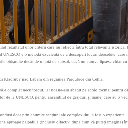
iind rezultatul unor criterii care nu reflectă întru totul relevanța istorică, l
ral UNESCO e o metodă excelentă de a descoperi locuri deosebite, care 
rile obișnuite decât de o notă de subsol, dacă nu cumva lipsesc chiar cu
tății Kladruby nad Labem din regiunea Pardubice din Cehia.
ă e complet necunoscut, iar noi ne-am abătut pe acolo tocmai pentru că
celor de la UNESCO, pentru ansamblul de grajduri și manej care au o ve
onduși doar prin anumite secțiuni ale complexului, a fost o experiență
iune aproape palpabilă (inclusiv olfactiv, după cum vă puteți imagina) în