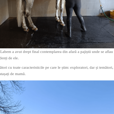
 Labem a avut drept final contemplarea din afară a pajiștii unde se aflau
enți de ele.
tori cu toate caracteristicile pe care le știm: exploratori, dar și temători,
 atașați de mamă.