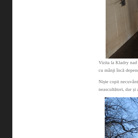
Vizita la Kladry nad
cu mânji încă depend
Niște copii necuvântă
neascultători, dar și