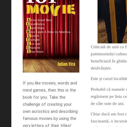
Criticată de unii ca f
patrimoniului cultu
beneficiază în ghidu
desăvârșire.
Este și cazul locali
If you like movies, words and
Probabil că numele v
mind games, then this is the
regăsisem pe lista 
book for you. Take the
de câte sute de ani.
challenge of creating your
own acrostics and describing
Chiar dacă am fost c
famous movies by using the
fascinantă, o incurs
very letters of their titles!