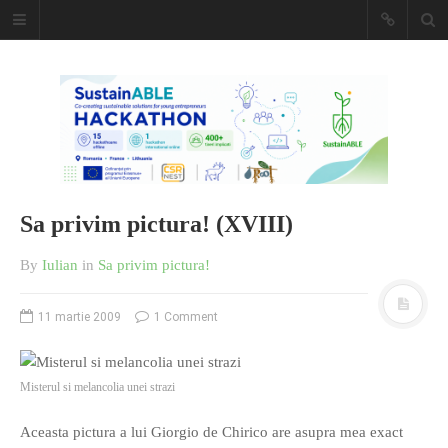
Caiet de
insemnari
DESCARCĂ!
Sa privim pictura! (XVIII)
By
Iulian
in
Sa privim pictura!
11 martie 2009
1 Comment
Misterul si melancolia unei strazi
Aceasta pictura a lui Giorgio de Chirico are asupra mea exact