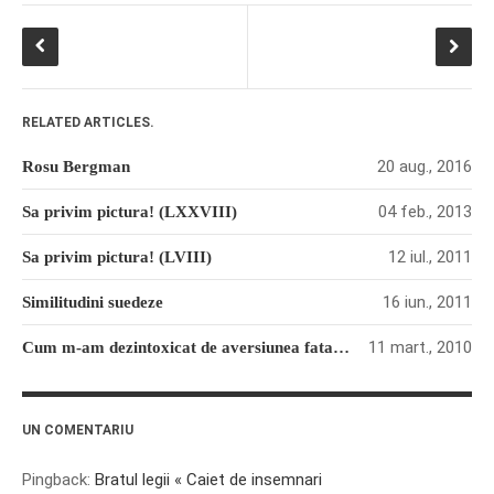
RELATED ARTICLES.
If you like movies, words and
20 aug., 2016
Rosu Bergman
mind games, then this is the
book for you. Take the
04 feb., 2013
Sa privim pictura! (LXXVIII)
challenge of creating your
12 iul., 2011
Sa privim pictura! (LVIII)
own acrostics and describing
famous movies by using the
16 iun., 2011
Similitudini suedeze
very letters of their titles!
11 mart., 2010
Cum m-am dezintoxicat de aversiunea fata de Dali
RASFOIESTE
UN COMENTARIU
Pingback:
Bratul legii « Caiet de insemnari