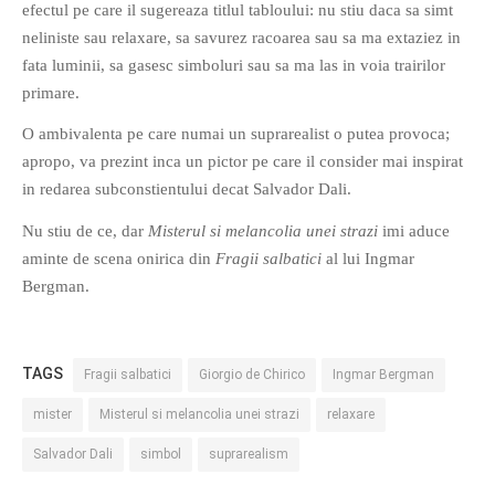
efectul pe care il sugereaza titlul tabloului: nu stiu daca sa simt
neliniste sau relaxare, sa savurez racoarea sau sa ma extaziez in
fata luminii, sa gasesc simboluri sau sa ma las in voia trairilor
O poveste in care sexul se
primare.
confunda cu dragostea,
O ambivalenta pe care numai un suprarealist o putea provoca;
cinismul cu idealismul si
apropo, va prezint inca un pictor pe care il consider mai inspirat
poezia cu umorul.
in redarea subconstientului decat Salvador Dali.
Nu stiu de ce, dar
Misterul si melancolia unei strazi
imi aduce
DESCARCĂ!
aminte de scena onirica din
Fragii salbatici
al lui Ingmar
Bergman.
TAGS
Fragii salbatici
Giorgio de Chirico
Ingmar Bergman
mister
Misterul si melancolia unei strazi
relaxare
Salvador Dali
simbol
suprarealism