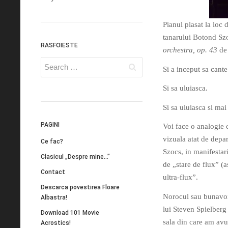
Pianul plasat la loc 
tanarului Botond Szo
RASFOIESTE
orchestra, op. 43
de
Si a inceput sa cante
Si sa uluiasca.
Si sa uluiasca si mai 
PAGINI
Voi face o analogie 
vizuala atat de depa
Ce fac?
Szocs, in manifestari
Clasicul „Despre mine…”
de „stare de flux” (a
Contact
ultra-flux”.
Descarca povestirea Floare
Norocul sau bunavoi
Albastra!
lui Steven Spielberg 
Download 101 Movie
sala din care am avut
Acrostics!