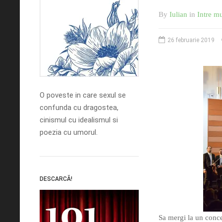
By
Iulian
in
Intre mu
26 februarie 2019
O poveste in care sexul se
confunda cu dragostea,
cinismul cu idealismul si
poezia cu umorul.
DESCARCĂ!
Sa mergi la un conce