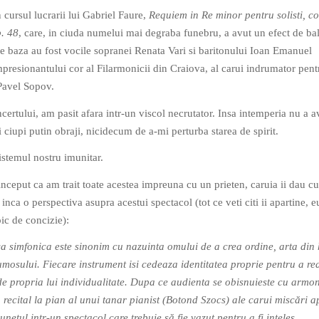
 cursul lucrarii lui Gabriel Faure,
Requiem in Re minor pentru solisti, co
p. 48
, care, in ciuda numelui mai degraba funebru, a avut un efect de ba
de baza au fost vocile sopranei Renata Vari si baritonului Ioan Emanuel
impresionantului cor al Filarmonicii din Craiova, al carui indrumator pent
 Pavel Sopov.
ertului, am pasit afara intr-un viscol necrutator. Insa intemperia nu a a
 ciupi putin obraji, nicidecum de a-mi perturba starea de spirit.
istemul nostru imunitar.
inceput ca am trait toate acestea impreuna cu un prieten, caruia ii dau c
inca o perspectiva asupra acestui spectacol (tot ce veti citi ii apartine, e
ic de concizie):
 simfonica este sinonim cu nazuinta omului de a crea ordine, arta din 
rumosului. Fiecare instrument isi cedeaza identitatea proprie pentru a re
e propria lui individualitate. Dupa ce audienta se obisnuieste cu armo
 recital la pian al unui tanar pianist (Botond Szocs) ale carui miscări 
netul intr-un spectacol care trebuie să fie vazut pentru a fi inteles.