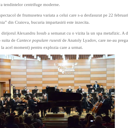
va tendintelor centrifuge moderne.
spectacol de frumusetea variata a celui care s-a desfasurat pe 22 februa
ia” din Craiova, bucuria impartasirii este inzecita.
dirijorul Alexandru Iosub a semanat cu o vizita la un spa metafizic. A 
o suita de
Cantece populare rusesti
de Anatoly Lyadov, care ne-au pregat
m la acel moment) pentru explozia care a urmat.