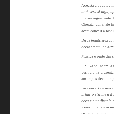
Aceasta a avut loc in
orchestra si orga, o
in care ingrediente 
Cherata, dar si ale 
acest concert a fost
Dupa terminarea conc
decat efectul de a-mi
Muzica e parte din s
P. S. Va spuneam la 
pentru a va prezenta 
am impus decat un p
Un concert de muzica
printr-o viziune a f
ceva maret dincolo d
sonora, trecem la un
ca se contopesc cu su