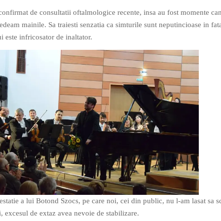
confirmat de consultatii oftalmologice recente, insa au fost momente ca
edeam mainile. Sa traiesti senzatia ca simturile sunt neputincioase in fat
i este infricosator de inaltator.
statie a lui Botond Szocs, pe care noi, cei din public, nu l-am lasat sa 
i, excesul de extaz avea nevoie de stabilizare.