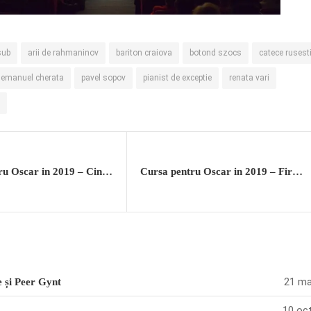
sub
arii de rahmaninov
bariton craiova
botond szocs
catece rusest
 emanuel cherata
pavel sopov
pianist de exceptie
renata vari
Cursa pentru Oscar in 2019 – Cine trece linia de sosire?
Cursa pentru Oscar in 2019 – First Reformed
21 ma
e și Peer Gynt
10 oct