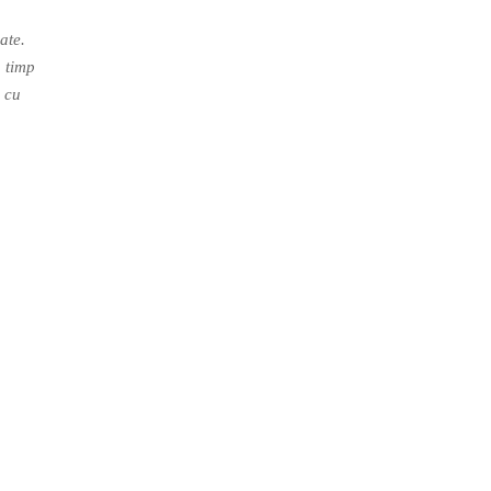
ate.
n timp
e cu