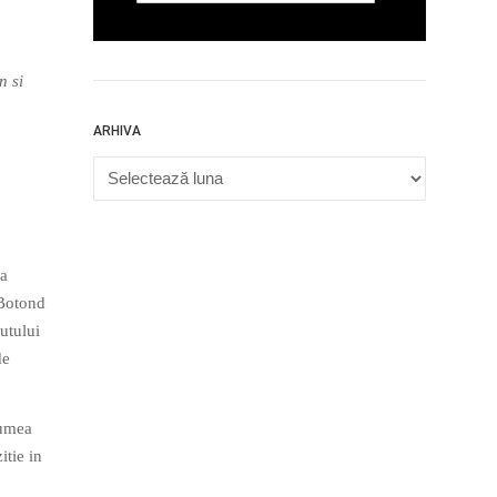
n si
ARHIVA
Arhiva
ea
 Botond
utului
de
tumea
itie in