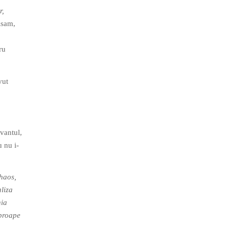
r,
lsam,
ru
vut
uvantul,
u nu i-
haos,
aliza
nia
aproape