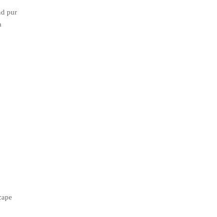
nd pur
a
scape