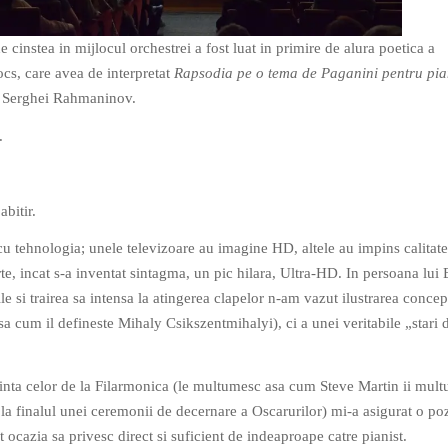
de cinstea in mijlocul orchestrei a fost luat in primire de alura poetica a
cs, care avea de interpretat
Rapsodia pe o tema de Paganini pentru pia
 Serghei Rahmaninov.
.
abitir.
cu tehnologia; unele televizoare au imagine HD, altele au impins calitat
rte, incat s-a inventat sintagma, un pic hilara, Ultra-HD. In persoana lui
le si trairea sa intensa la atingerea clapelor n-am vazut ilustrarea concep
sa cum il defineste Mihaly Csikszentmihalyi), ci a unei veritabile „stari 
nta celor de la Filarmonica (le multumesc asa cum Steve Martin ii mul
la finalul unei ceremonii de decernare a Oscarurilor) mi-a asigurat o poz
 ocazia sa privesc direct si suficient de indeaproape catre pianist.