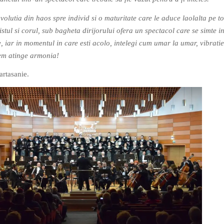
olutia din haos spre individ si o maturitate care le aduce laolalta pe to
listul si corul, sub bagheta dirijorului ofera un spectacol care se simte i
e, iar in momentul in care esti acolo, intelegi cum umar la umar, vibrati
utem atinge armonia!
artasanie.