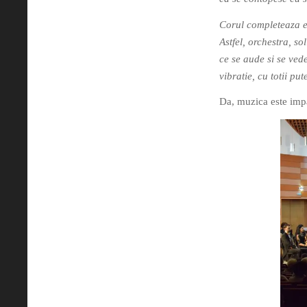
Corul completeaza ev
Astfel, orchestra, so
ce se aude si se ved
vibratie, cu totii p
Da, muzica este imp