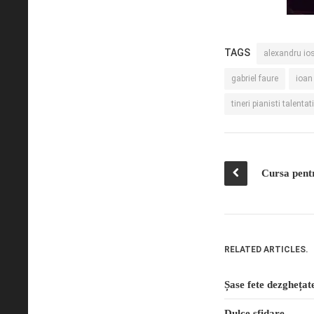
TAGS
alexandru io
gabriel faure
ioan
tineri pianisti talentati
RELATED ARTICLES.
Șase fete dezghețat
Dulce sfidare