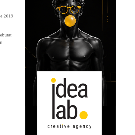
rie 2019
debutat
it