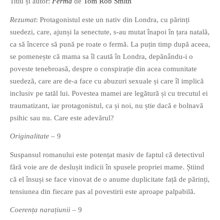
Titlu și autor:
Ferma
de
Tom Rob Smith
Rezumat
: Protagonistul este un nativ din Londra, cu părinți
suedezi, care, ajunși la senectute, s-au mutat înapoi în țara natală,
ca să încerce să pună pe roate o fermă. La puțin timp după aceea,
se pomenește că mama sa îl caută în Londra, depănându-i o
poveste tenebroasă, despre o conspirație din acea comunitate
suedeză, care are de-a face cu abuzuri sexuale și care îl implică
inclusiv pe tatăl lui. Povestea mamei are legătură și cu trecutul ei
traumatizant, iar protagonistul, ca și noi, nu știe dacă e bolnavă
psihic sau nu. Care este adevărul?
Originalitate
– 9
Suspansul romanului este potențat masiv de faptul că detectivul
fără voie are de deslușit indicii în spusele propriei mame. Știind
că el însuși se face vinovat de o anume duplicitate față de părinți,
tensiunea din fiecare pas al povestirii este aproape palpabilă.
Coerența narațiunii
– 9