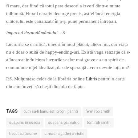
fi mare, dar fiind că totul pare deseori a izvorî dintr-o minte
tulburată. Fluxul narativ decurge precis, astfel încât energia
cititorului este canalizată în a-și pune permanent întrebări.
Impactul deznodământului
– 8
Lucrurile se clarifică, uneori în mod plăcut, alteori nu, dar viața
nu e doar o suită de happy-ending-uri. Există vaga senzație că s-
a încercat îndulcirea lucrurilor celor mai grave cu un spirit de
comuniune nițel idealizat, dar de speranță avem nevoie toți, nu?
P.S. Mulțumesc celor de la librăria online
Libris
pentru o carte
din care înveți să citești dincolo de fapte.
TAGS
cum sa-ti banuiesti proprii parinti
ferm rob smith
suspans in suedia
suspans psihiatric
tom rob smith
trecut cu traume
urmasii agathei christie