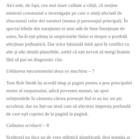
Aici este, de fapt, cea mai mare calitate a cărții, că susține
misterul construind o investigație pe care o simți afectată de
zbuciumul celor doi naratori (mama și personajul principal). În
special hibele din narațiunei ei sunt atât de bine întreținute de
autor, încât ești părtaș la suspiciunile fiului ei despre o posibilă
afecțiune psihiatrică. Dar orice bănuială intră apoi în conflict cu
alte și alte detalii plauzibile, astfel că ești nevoit să mergi înainte
fără să pui un diagnostic clar.
Utilizarea mecanismului deux ex machina
– 7
Tom Rob Smith își acordă timp și pagini pentru a țese principalul
motor al suspansului, adică povestea mamei, iar apoi
soluționările în căutarea cărora pornește fiul ei au loc un pic
accelerat, dar nu într-un mod care să afecteze impresia profundă
de care ești cuprins de la pagină la pagină.
Calitatea scriiturii
– 8
Scriitorul nu face uz de vreo stilistică alambicată, deși tentația ar