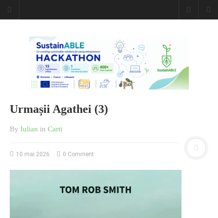
Urmașii Agathei (3)
By
Iulian
in
Carti
10 mai 2026
0 Comment