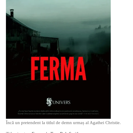
Încă un pretendent la titlul de demn urmaș al Agathei Christie.