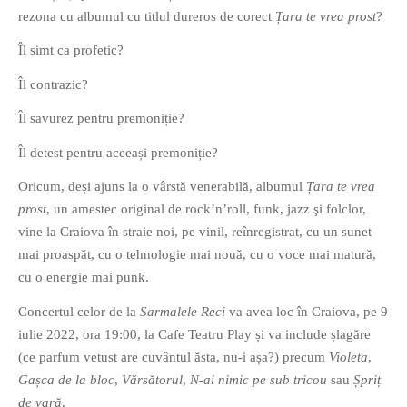
rezona cu albumul cu titlul dureros de corect
Țara te vrea prost
?
Îl simt ca profetic?
Îl contrazic?
Îl savurez pentru premoniție?
If you like movies, words and
mind games, then this is the
Îl detest pentru aceeași premoniție?
book for you. Take the
Oricum, deși ajuns la o vârstă venerabilă, albumul
Țara te vrea
challenge of creating your
prost
, un amestec original de rock’n’roll, funk, jazz şi folclor,
own acrostics and describing
vine la Craiova în straie noi, pe vinil, reînregistrat, cu un sunet
famous movies by using the
mai proaspăt, cu o tehnologie mai nouă, cu o voce mai matură,
very letters of their titles!
cu o energie mai punk.
Concertul celor de la
Sarmalele Reci
va avea loc în Craiova, pe 9
RASFOIESTE
iulie 2022, ora 19:00, la Cafe Teatru Play și va include șlagăre
(ce parfum vetust are cuvântul ăsta, nu-i așa?) precum
Violeta
,
Gașca de la bloc
,
Vărsătorul
,
N-ai nimic pe sub tricou
sau
Șpriț
de vară
.