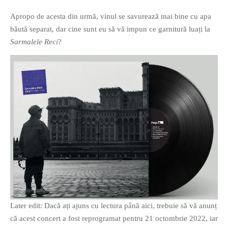
PAGINI
Apropo de acesta din urmă, vinul se savurează mai bine cu apa
Ce fac?
băută separat, dar cine sunt eu să vă impun ce garnitură luați la
Sarmalele Reci
?
Clasicul „Despre mine…”
Contact
Descarca povestirea Floare
Albastra!
Download 101 Movie
Acrostics!
PRIETENI APROPIATI
Victor Sosea – Designer
PRIETENI DIN AFARA BRESLEI
GloryBox.ro
Later edit: Dacă ați ajuns cu lectura până aici, trebuie să vă anunț
Vreau-schimbare.ro
că acest concert a fost reprogramat pentru 21 octombrie 2022, iar