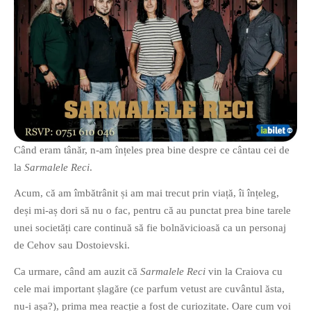
O poveste in care sexul se
confunda cu dragostea,
cinismul cu idealismul si
poezia cu umorul.
DESCARCĂ!
Când eram tânăr, n-am înțeles prea bine despre ce cântau cei de
la
Sarmalele Reci
.
Acum, că am îmbătrânit și am mai trecut prin viață, îi înțeleg,
deși mi-aș dori să nu o fac, pentru că au punctat prea bine tarele
unei societăți care continuă să fie bolnăvicioasă ca un personaj
de Cehov sau Dostoievski.
Ca urmare, când am auzit că
Sarmalele Reci
vin la Craiova cu
cele mai important șlagăre (ce parfum vetust are cuvântul ăsta,
nu-i așa?), prima mea reacție a fost de curiozitate. Oare cum voi