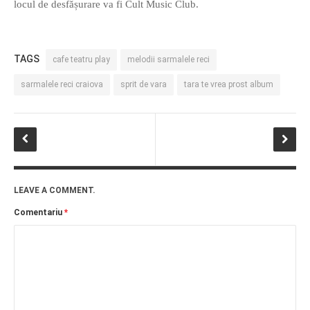
locul de desfășurare va fi Cult Music Club.
PRIETENI DIN BREASLA
Filme-Carti.ro
TAGS
cafe teatru play
melodii sarmalele reci
sarmalele reci craiova
sprit de vara
tara te vrea prost album
LEAVE A COMMENT.
Comentariu
*