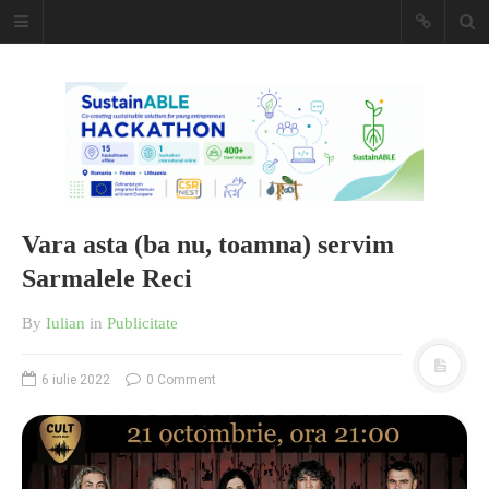
Caiet de
insemnari
DESCARCĂ!
Vara asta (ba nu, toamna) servim
Sarmalele Reci
By
Iulian
in
Publicitate
6 iulie 2022
0 Comment