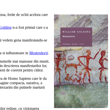
Insa, ferite de ochii acelora care
Golding
n-a fost primul care s-a
 ii vedem gena manifestandu-se
ta si tulburatoare in
Mostenitorii
.
tinuturile mai manoase din munti.
n descrierea manifestarilor lor,
ent de coerent pentru cititor.
area de Homo Sapiens care le da
imagine compacta, narativa, a
ntrezarim din putinele marturii
ilor reduse, cu vizionarea