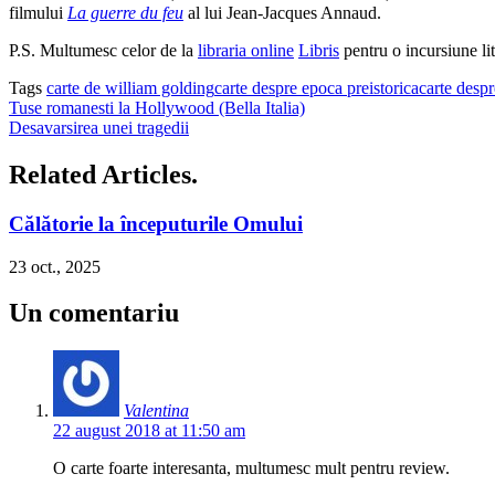
filmului
La guerre du feu
al lui Jean-Jacques Annaud.
P.S. Multumesc celor de la
libraria online
Libris
pentru o incursiune lite
Tags
carte de william golding
carte despre epoca preistorica
carte desp
Tuse romanesti la Hollywood (Bella Italia)
Desavarsirea unei tragedii
Related Articles.
Călătorie la începuturile Omului
23 oct., 2025
Un comentariu
Valentina
22 august 2018 at 11:50 am
O carte foarte interesanta, multumesc mult pentru review.