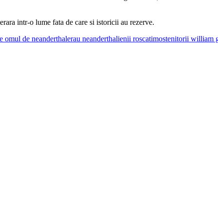
rara intr-o lume fata de care si istoricii au rezerve.
re omul de neanderthal
erau neanderthalienii roscati
mostenitorii william 