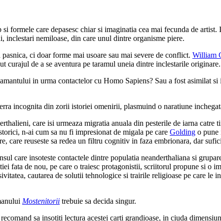
erb si formele care depasesc chiar si imaginatia cea mai fecunda de artist. 
i, inclestari nemiloase, din care unul dintre organisme piere.
nta pasnica, ci doar forme mai usoare sau mai severe de conflict.
William 
vut curajul de a se aventura pe taramul uneia dintre inclestarile originare.
pamantului in urma contactelor cu Homo Sapiens? Sau a fost asimilat si
 terra incognita din zorii istoriei omenirii, plasmuind o naratiune inchega
rthalieni, care isi urmeaza migratia anuala din pesterile de iarna catre 
torici, n-ai cum sa nu fi impresionat de migala pe care
Golding
o pune i
re, care reuseste sa redea un filtru cognitiv in faza embrionara, dar sufici
ansul care insoteste contactele dintre populatia neanderthaliana si grup
atiei fata de nou, pe care o traiesc protagonistii, scriitorul propune si o 
ivitatea, cautarea de solutii tehnologice si trairile religioase pe care le i
omanului
Mostenitorii
trebuie sa decida singur.
recomand sa insotiti lectura acestei carti grandioase, in ciuda dimensiun