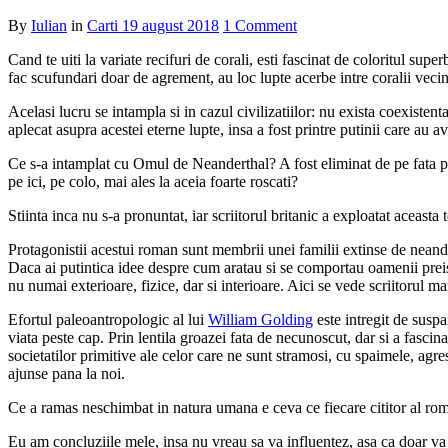
By
Iulian
in
Carti
19 august 2018
1 Comment
Cand te uiti la variate recifuri de corali, esti fascinat de coloritul sup
fac scufundari doar de agrement, au loc lupte acerbe intre coralii vecin
Acelasi lucru se intampla si in cazul civilizatiilor: nu exista coexiste
aplecat asupra acestei eterne lupte, insa a fost printre putinii care au a
Ce s-a intamplat cu Omul de Neanderthal? A fost eliminat de pe fata 
pe ici, pe colo, mai ales la aceia foarte roscati?
Stiinta inca nu s-a pronuntat, iar scriitorul britanic a exploatat aceasta
Protagonistii acestui roman sunt membrii unei familii extinse de neande
Daca ai putintica idee despre cum aratau si se comportau oamenii preis
nu numai exterioare, fizice, dar si interioare. Aici se vede scriitorul ma
Efortul paleoantropologic al lui
William Golding
este intregit de susp
viata peste cap. Prin lentila groazei fata de necunoscut, dar si a fascin
societatilor primitive ale celor care ne sunt stramosi, cu spaimele, agres
ajunse pana la noi.
Ce a ramas neschimbat in natura umana e ceva ce fiecare cititor al r
Eu am concluziile mele, insa nu vreau sa va influentez, asa ca doar va 