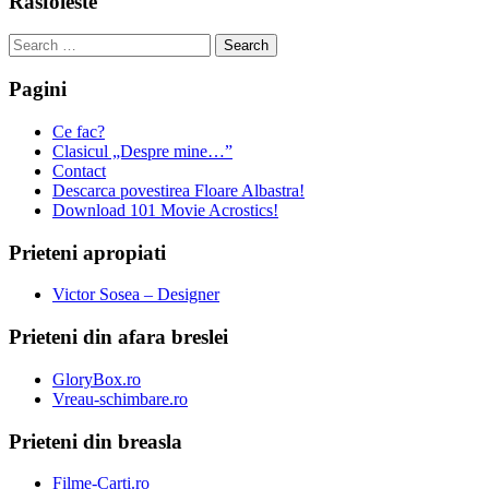
Rasfoieste
Search
for:
Pagini
Ce fac?
Clasicul „Despre mine…”
Contact
Descarca povestirea Floare Albastra!
Download 101 Movie Acrostics!
Prieteni apropiati
Victor Sosea – Designer
Prieteni din afara breslei
GloryBox.ro
Vreau-schimbare.ro
Prieteni din breasla
Filme-Carti.ro