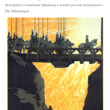
descoperit o ecranizare fabuloasa a acestei povesti nemuritoare –
Die Nibelungen
.