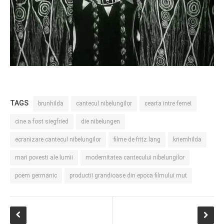
TAGS
brunhilda
cantecul nibelungilor
cearta intre femei
cine a fost siegfried
die nibelungen
ecranizare cantecul nibelungilor
filme de fritz lang
kriemhilda
mari povesti ale lumii
modernitatea cantecului nibelungilor
poem germanic
productii grandioase din epoca filmului mut