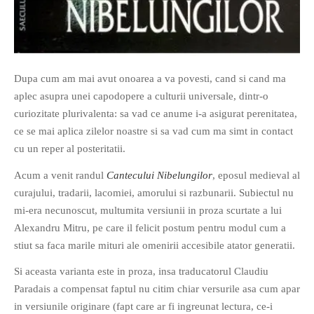
Dupa cum am mai avut onoarea a va povesti, cand si cand ma
aplec asupra unei capodopere a culturii universale, dintr-o
If you like movies, words and
curiozitate plurivalenta: sa vad ce anume i-a asigurat perenitatea,
mind games, then this is the
ce se mai aplica zilelor noastre si sa vad cum ma simt in contact
book for you. Take the
cu un reper al posteritatii.
challenge of creating your
own acrostics and describing
Acum a venit randul
Cantecului Nibelungilor
, eposul medieval al
famous movies by using the
curajului, tradarii, lacomiei, amorului si razbunarii. Subiectul nu
very letters of their titles!
mi-era necunoscut, multumita versiunii in proza scurtate a lui
Alexandru Mitru, pe care il felicit postum pentru modul cum a
RASFOIESTE
stiut sa faca marile mituri ale omenirii accesibile atator generatii.
Si aceasta varianta este in proza, insa traducatorul Claudiu
Paradais a compensat faptul nu citim chiar versurile asa cum apar
in versiunile originare (fapt care ar fi ingreunat lectura, ce-i