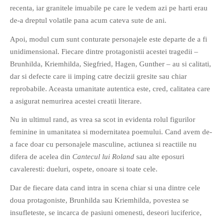
recenta, iar granitele imuabile pe care le vedem azi pe harti erau
PRIETENI DIN BREASLA
de-a dreptul volatile pana acum cateva sute de ani.
Filme-Carti.ro
Apoi, modul cum sunt conturate personajele este departe de a fi
unidimensional. Fiecare dintre protagonistii acestei tragedii –
Brunhilda, Kriemhilda, Siegfried, Hagen, Gunther – au si calitati,
dar si defecte care ii imping catre decizii gresite sau chiar
reprobabile. Aceasta umanitate autentica este, cred, calitatea care
a asigurat nemurirea acestei creatii literare.
Nu in ultimul rand, as vrea sa scot in evidenta rolul figurilor
feminine in umanitatea si modernitatea poemului. Cand avem de-
a face doar cu personajele masculine, actiunea si reactiile nu
difera de acelea din
Cantecul lui Roland
sau alte eposuri
cavaleresti: dueluri, ospete, onoare si toate cele.
Dar de fiecare data cand intra in scena chiar si una dintre cele
doua protagoniste, Brunhilda sau Kriemhilda, povestea se
insufleteste, se incarca de pasiuni omenesti, deseori luciferice,