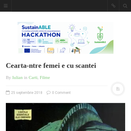
Caiet de
insemnari
DESCARCĂ!
Cearta-ntre femei e cu scantei
By
Iulian
in
Carti
,
Filme
25 septembrie 2018
0 Comment