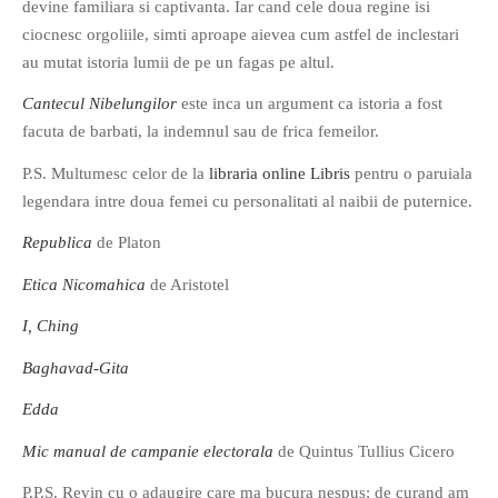
devine familiara si captivanta. Iar cand cele doua regine isi
ciocnesc orgoliile, simti aproape aievea cum astfel de inclestari
au mutat istoria lumii de pe un fagas pe altul.
Cantecul Nibelungilor
este inca un argument ca istoria a fost
facuta de barbati, la indemnul sau de frica femeilor.
P.S. Multumesc celor de la
libraria online
Libris
pentru o paruiala
legendara intre doua femei cu personalitati al naibii de puternice.
Republica
de Platon
Etica Nicomahica
de Aristotel
I, Ching
Baghavad-Gita
Edda
Mic manual de campanie electorala
de Quintus Tullius Cicero
P.P.S. Revin cu o adaugire care ma bucura nespus: de curand am