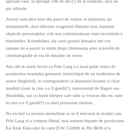
speciale care, la aproape 100 de ani (!) de la realizare, inca nu
par ridicole.
Actorii sunt alesi bine din punct de vedere al infatisarii, iar
interpretarile, desi tributare exagerarii filmului mut, transmit
zbaterile personajelor, cele mai cutremuratoare trairi revenindu-i,
bineinteles, Kriemhildei, ale carei gesturi hieratice imi vor
ramane de-a pururi in minte drept chintesenta artei actorului de
cinematografie in era de dinainte de sonor.
Am citit in unele locuri ca Fritz Lang s-a lasat putin sedus de
proslavirea neamului germanic (intruchipat de un tendentios de
aratos Siegfried), in contrapondere cu dusmanii bruneti si chiar
maslinii (oare la cine s-o fi gandit?), reprezentati de Hagen sau
Brunhilda, sau cu hunii (despre care stim ca veneau din est, oare
la cine s-o fi gandit?) cu aluri pronuntat simiene.
Nu exclud ca aceasta mentalitate sa se fi strecurat in modul cum
Fritz Lang si-a compus filmul, insa suntem departe de proslavirea
Ku Kluk Klan-ului de catre D.W. Griffith in
The Birth of a