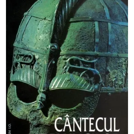
O poveste in care sexul se
confunda cu dragostea,
cinismul cu idealismul si
poezia cu umorul.
DESCARCĂ!