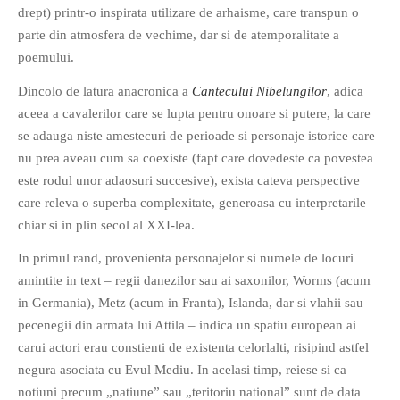
drept) printr-o inspirata utilizare de arhaisme, care transpun o
PAGINI
parte din atmosfera de vechime, dar si de atemporalitate a
Ce fac?
poemului.
Clasicul „Despre mine…”
Dincolo de latura anacronica a
Cantecului Nibelungilor
, adica
Contact
aceea a cavalerilor care se lupta pentru onoare si putere, la care
Descarca povestirea Floare
se adauga niste amestecuri de perioade si personaje istorice care
Albastra!
nu prea aveau cum sa coexiste (fapt care dovedeste ca povestea
Download 101 Movie
este rodul unor adaosuri succesive), exista cateva perspective
Acrostics!
care releva o superba complexitate, generoasa cu interpretarile
chiar si in plin secol al XXI-lea.
PRIETENI APROPIATI
In primul rand, provenienta personajelor si numele de locuri
Victor Sosea – Designer
amintite in text – regii danezilor sau ai saxonilor, Worms (acum
in Germania), Metz (acum in Franta), Islanda, dar si vlahii sau
PRIETENI DIN AFARA BRESLEI
pecenegii din armata lui Attila – indica un spatiu european ai
GloryBox.ro
carui actori erau constienti de existenta celorlalti, risipind astfel
Vreau-schimbare.ro
negura asociata cu Evul Mediu. In acelasi timp, reiese si ca
notiuni precum „natiune” sau „teritoriu national” sunt de data