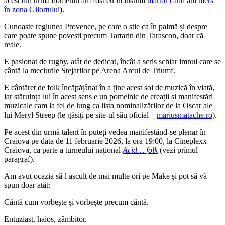
acest din urmă domeniu am fost eu în însumi
martor când am mers
în zona Gilortului
).
Cunoaște regiunea Provence, pe care o știe ca în palmă și despre
care poate spune povești precum Tartarin din Tarascon, doar că
reale.
E pasionat de rugby, atât de dedicat, încât a scris schiar imnul care se
cântă la meciurile Stejarilor pe Arena Arcul de Triumf.
E cântăreț de folk încăpățânat în a ține acest soi de muzică în viață,
iar stăruința lui în acest sens e un pomelnic de creații și manifestări
muzicale cam la fel de lung ca lista nominalizărilor de la Oscar ale
lui Meryl Streep (le găsiți pe site-ul său oficial –
mariusmatache.ro
).
Pe acest din urmă talent în puteți vedea manifestând-se plenar în
Craiova pe data de 11 februarie 2026, la ora 19:00, la Cineplexx
Craiova, ca parte a turneului național
Acid… folk
(vezi primul
paragraf).
Am avut ocazia să-l ascult de mai multe ori pe Make și pot să vă
spun doar atât:
Cântă cum vorbește și vorbește precum cântă.
Entuziast, haios, zâmbitor.