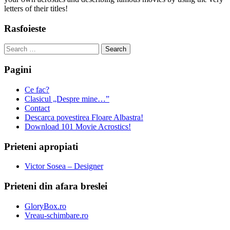
letters of their titles!
Rasfoieste
Search
for:
Pagini
Ce fac?
Clasicul „Despre mine…”
Contact
Descarca povestirea Floare Albastra!
Download 101 Movie Acrostics!
Prieteni apropiati
Victor Sosea – Designer
Prieteni din afara breslei
GloryBox.ro
Vreau-schimbare.ro