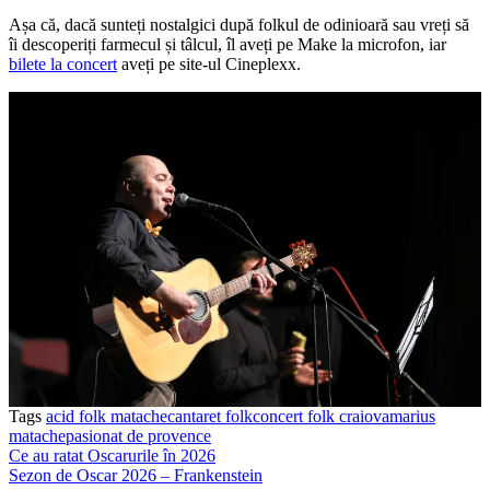
Așa că, dacă sunteți nostalgici după folkul de odinioară sau vreți să
îi descoperiți farmecul și tâlcul, îl aveți pe Make la microfon, iar
bilete la concert
aveți pe site-ul Cineplexx.
Tags
acid folk matache
cantaret folk
concert folk craiova
marius
matache
pasionat de provence
Ce au ratat Oscarurile în 2026
Sezon de Oscar 2026 – Frankenstein