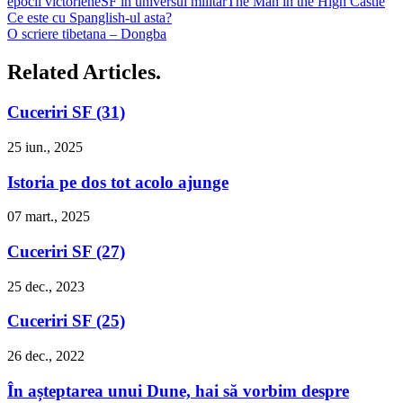
epocii victoriene
SF in universul militar
The Man in the High Castle
Ce este cu Spanglish-ul asta?
O scriere tibetana – Dongba
Related Articles.
Cuceriri SF (31)
25 iun., 2025
Istoria pe dos tot acolo ajunge
07 mart., 2025
Cuceriri SF (27)
25 dec., 2023
Cuceriri SF (25)
26 dec., 2022
În așteptarea unui Dune, hai să vorbim despre