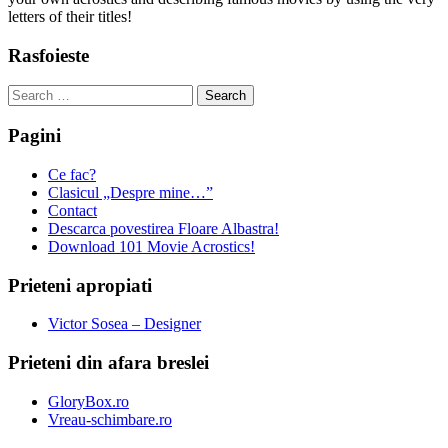
letters of their titles!
Rasfoieste
Search
for:
Pagini
Ce fac?
Clasicul „Despre mine…”
Contact
Descarca povestirea Floare Albastra!
Download 101 Movie Acrostics!
Prieteni apropiati
Victor Sosea – Designer
Prieteni din afara breslei
GloryBox.ro
Vreau-schimbare.ro