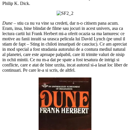
Philip K. Dick.
Dune
– stiu ca nu va vine sa credeti, dar n-o citisem pana acum.
Eram, insa, bine blindat de filme sau jocuri in acest univers, asa ca
lectura cartii lui Frank Herbert mi-a oferit ocazia sa ma lamuresc ce
motive au fanii inraiti sa urasca pelicula lui David Lynch (pe unul il
stiam de fapt – Sting in chiloti innaripati de cauciuc). Ce am apreciat
in mod special a fost stradania autorului de a contura mediul natural
al planetei, care este aproape palpabil, care iti trimite valuri de nisip
in ochii mintii. Ce nu m-a dat pe spate a fost tesatura de intrigi si
conflicte, care e atat de bine urzita, incat autorul si-a lasat loc liber de
continuari. Pe care le-a si scris, de altfel.