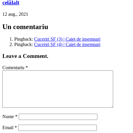
celălalt
12 aug., 2021
Un comentariu
Pingback:
Cuceriri SF (3) | Caiet de insemnari
Pingback:
Cuceriri SF (4) | Caiet de insemnari
Leave a Comment.
Comentariu
*
Nume
*
Email
*