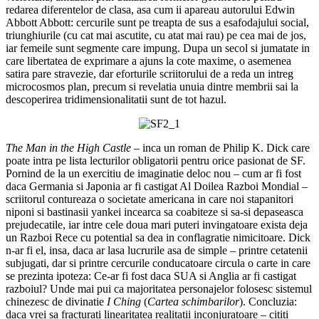
redarea diferentelor de clasa, asa cum ii apareau autorului Edwin
Abbott Abbott: cercurile sunt pe treapta de sus a esafodajului social,
triunghiurile (cu cat mai ascutite, cu atat mai rau) pe cea mai de jos,
iar femeile sunt segmente care impung. Dupa un secol si jumatate in
care libertatea de exprimare a ajuns la cote maxime, o asemenea
satira pare stravezie, dar eforturile scriitorului de a reda un intreg
microcosmos plan, precum si revelatia unuia dintre membrii sai la
descoperirea tridimensionalitatii sunt de tot hazul.
The Man in the High Castle
– inca un roman de Philip K. Dick care
poate intra pe lista lecturilor obligatorii pentru orice pasionat de SF.
Pornind de la un exercitiu de imaginatie deloc nou – cum ar fi fost
daca Germania si Japonia ar fi castigat Al Doilea Razboi Mondial –
scriitorul contureaza o societate americana in care noi stapanitori
niponi si bastinasii yankei incearca sa coabiteze si sa-si depaseasca
prejudecatile, iar intre cele doua mari puteri invingatoare exista deja
un Razboi Rece cu potential sa dea in conflagratie nimicitoare. Dick
n-ar fi el, insa, daca ar lasa lucrurile asa de simple – printre cetatenii
subjugati, dar si printre cercurile conducatoare circula o carte in care
se prezinta ipoteza: Ce-ar fi fost daca SUA si Anglia ar fi castigat
razboiul? Unde mai pui ca majoritatea personajelor folosesc sistemul
chinezesc de divinatie
I Ching
(
Cartea schimbarilor
). Concluzia:
daca vrei sa fracturati linearitatea realitatii inconjuratoare – cititi