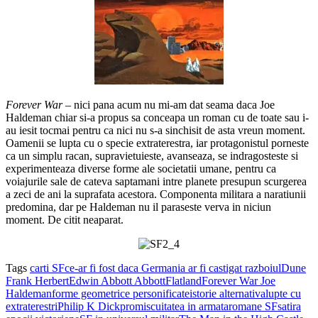
Forever War
– nici pana acum nu mi-am dat seama daca Joe
Haldeman chiar si-a propus sa conceapa un roman cu de toate sau i-
au iesit tocmai pentru ca nici nu s-a sinchisit de asta vreun moment.
Oamenii se lupta cu o specie extraterestra, iar protagonistul porneste
ca un simplu racan, supravietuieste, avanseaza, se indragosteste si
experimenteaza diverse forme ale societatii umane, pentru ca
voiajurile sale de cateva saptamani intre planete presupun scurgerea
a zeci de ani la suprafata acestora. Componenta militara a naratiunii
predomina, dar pe Haldeman nu il paraseste verva in niciun
moment. De citit neaparat.
Tags
carti SF
ce-ar fi fost daca Germania ar fi castigat razboiul
Dune
Frank Herbert
Edwin Abbott Abbott
Flatland
Forever War Joe
Haldeman
forme geometrice personificate
istorie alternativa
lupte cu
extraterestri
Philip K Dick
promiscuitatea in armata
romane SF
satira