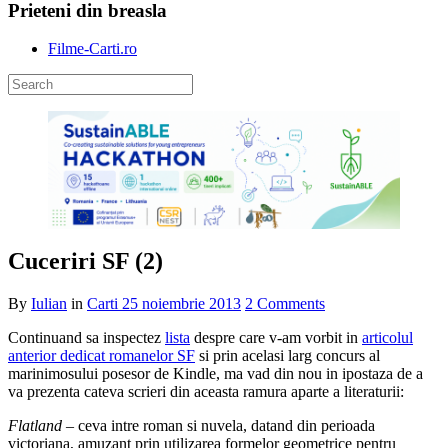
Prieteni din breasla
Filme-Carti.ro
Cuceriri SF (2)
By
Iulian
in
Carti
25 noiembrie 2013
2 Comments
Continuand sa inspectez
lista
despre care v-am vorbit in
articolul
anterior dedicat romanelor SF
si prin acelasi larg concurs al
marinimosului posesor de Kindle, ma vad din nou in ipostaza de a
va prezenta cateva scrieri din aceasta ramura aparte a literaturii:
Flatland
– ceva intre roman si nuvela, datand din perioada
victoriana, amuzant prin utilizarea formelor geometrice pentru