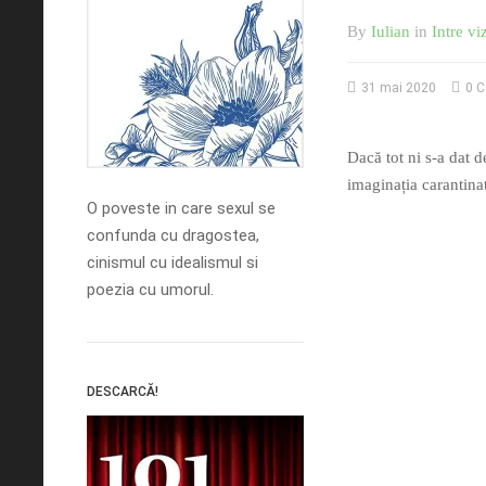
By
Iulian
in
Intre vi
31 mai 2020
0 
Dacă tot ni s-a dat d
imaginația carantina
O poveste in care sexul se
confunda cu dragostea,
cinismul cu idealismul si
poezia cu umorul.
DESCARCĂ!