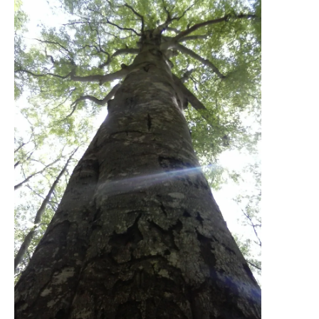
O poveste in care sexul se
confunda cu dragostea,
cinismul cu idealismul si
poezia cu umorul.
DESCARCĂ!