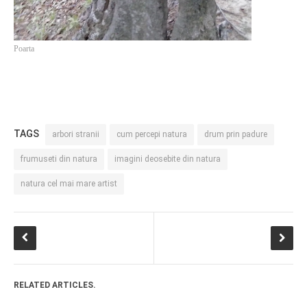
Poarta
TAGS
arbori stranii
cum percepi natura
drum prin padure
frumuseti din natura
imagini deosebite din natura
natura cel mai mare artist
RELATED ARTICLES.