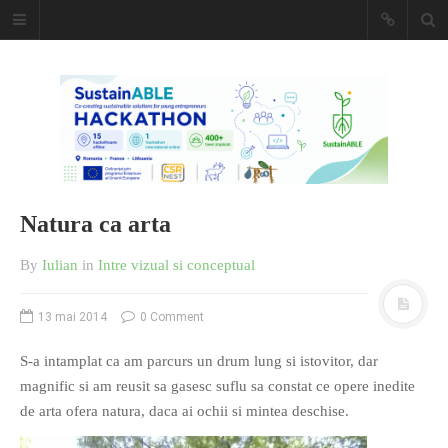
Caiet de
insemnari
DESCARCĂ!
Natura ca arta
By
Iulian
in
Intre vizual si conceptual
13 mai 2014
0 Comment
S-a intamplat ca am parcurs un drum lung si istovitor, dar
magnific si am reusit sa gasesc suflu sa constat ce opere inedite
de arta ofera natura, daca ai ochii si mintea deschise.