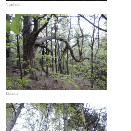
Yggdrasil
If you like movies, words and
mind games, then this is the
book for you. Take the
challenge of creating your
own acrostics and describing
famous movies by using the
very letters of their titles!
Elefantul
RASFOIESTE