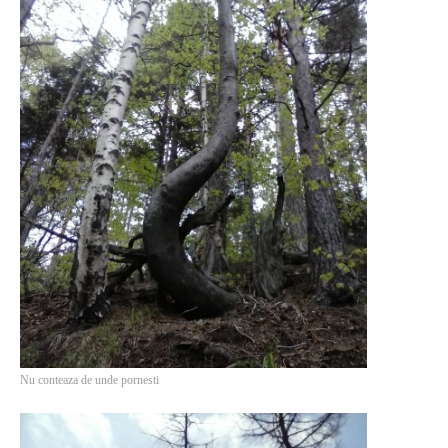
PAGINI
Ce fac?
Clasicul „Despre mine…”
Contact
Descarca povestirea Floare
Albastra!
Download 101 Movie
Acrostics!
PRIETENI APROPIATI
Victor Sosea – Designer
PRIETENI DIN AFARA BRESLEI
Nu conteaza de unde pornesti
GloryBox.ro
Vreau-schimbare.ro