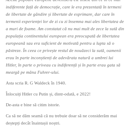
PRIETENI DIN BREASLA
indiferente față de democrație, care le era prezentată în termeni
de libertate de gândire și libertate de exprimare, dar care în
Filme-Carti.ro
termenii experienței lor de zi cu zi însemna mai ales libertatea de
a muri de foame. Am constatat că nu mai mult de zece la sută din
populația continentului european era preocupată de libertatea
europeană sau era suficient de motivată pentru a lupta să o
păstreze. În ceea ce privește restul de nouăzeci la sută, oamenii
erau în parte inconștienți de adevărata natură a umbrei lui
Hitler, în parte o priveau cu indiferență și în parte erau gata să
meargă pe mâna Fuhrer-ului.
Asta scria R. G Waldeck în 1940.
Înlocuiți Hitler cu Putin și, dintr-odată, e 2022!
De-asta e bine să citim istorie.
Ca să ne dăm seamă că nu trebuie doar să ne considerăm mai
deștepți decât înaintașii noștri.