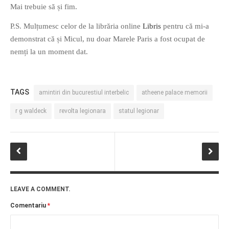
Mai trebuie să și fim.
P.S. Mulțumesc celor de la librăria online
Libris
pentru că mi-a
demonstrat că și Micul, nu doar Marele Paris a fost ocupat de
nemți la un moment dat.
TAGS
amintiri din bucurestiul interbelic
atheene palace memorii
r g waldeck
revolta legionara
statul legionar
LEAVE A COMMENT.
Comentariu
*