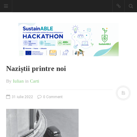
Caiet de
insemnari
DESCARCĂ!
Naziștii printre noi
By
Iulian
in
Carti
31 iulie 2022
0 Comment