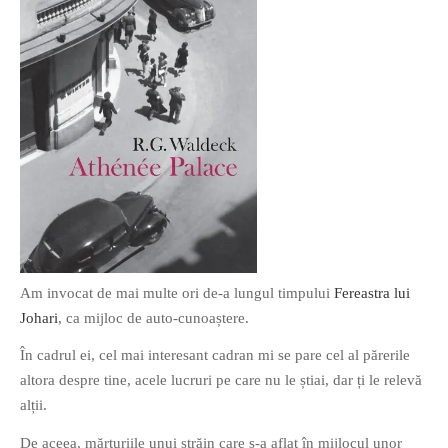
O poveste in care sexul se
confunda cu dragostea,
cinismul cu idealismul si
poezia cu umorul.
DESCARCĂ!
Am invocat de mai multe ori de-a lungul timpului
Fereastra lui
Johari
, ca mijloc de auto-cunoaștere.
În cadrul ei, cel mai interesant cadran mi se pare cel al părerile
altora despre tine, acele lucruri pe care nu le știai, dar ți le relevă
alții.
De aceea, mărturiile unui străin care s-a aflat în mijlocul unor