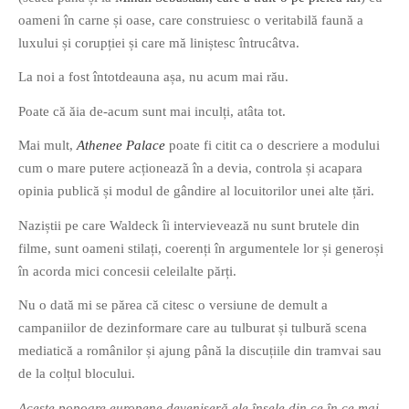
oameni în carne și oase, care construiesc o veritabilă faună a
PAGINI
luxului și corupției și care mă liniștesc întrucâtva.
Ce fac?
La noi a fost întotdeauna așa, nu acum mai rău.
Clasicul „Despre mine…”
Contact
Poate că ăia de-acum sunt mai inculți, atâta tot.
Descarca povestirea Floare
Mai mult,
Athenee Palace
poate fi citit ca o descriere a modului
Albastra!
cum o mare putere acționează în a devia, controla și acapara
Download 101 Movie
opinia publică și modul de gândire al locuitorilor unei alte țări.
Acrostics!
Naziștii pe care Waldeck îi intervievează nu sunt brutele din
PRIETENI APROPIATI
filme, sunt oameni stilați, coerenți în argumentele lor și generoși
în acorda mici concesii celeilalte părți.
Victor Sosea – Designer
Nu o dată mi se părea că citesc o versiune de demult a
PRIETENI DIN AFARA BRESLEI
campaniilor de dezinformare care au tulburat și tulbură scena
mediatică a românilor și ajung până la discuțiile din tramvai sau
GloryBox.ro
de la colțul blocului.
Vreau-schimbare.ro
Aceste popoare europene deveniseră ele însele din ce în ce mai