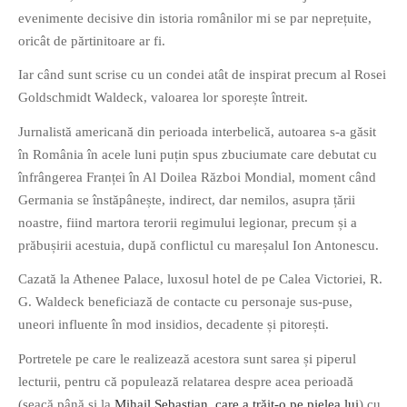
evenimente decisive din istoria românilor mi se par neprețuite,
oricât de părtinitoare ar fi.
Iar când sunt scrise cu un condei atât de inspirat precum al Rosei
Goldschmidt Waldeck, valoarea lor sporește întreit.
If you like movies, words and
Jurnalistă americană din perioada interbelică, autoarea s-a găsit
mind games, then this is the
în România în acele luni puțin spus zbuciumate care debutat cu
book for you. Take the
înfrângerea Franței în Al Doilea Război Mondial, moment când
challenge of creating your
Germania se înstăpânește, indirect, dar nemilos, asupra țării
own acrostics and describing
noastre, fiind martora terorii regimului legionar, precum și a
famous movies by using the
prăbușirii acestuia, după conflictul cu mareșalul Ion Antonescu.
very letters of their titles!
Cazată la Athenee Palace, luxosul hotel de pe Calea Victoriei, R.
G. Waldeck beneficiază de contacte cu personaje sus-puse,
RASFOIESTE
uneori influente în mod insidios, decadente și pitorești.
Portretele pe care le realizează acestora sunt sarea și piperul
lecturii, pentru că populează relatarea despre acea perioadă
(seacă până și la
Mihail Sebastian, care a trăit-o pe pielea lui
) cu