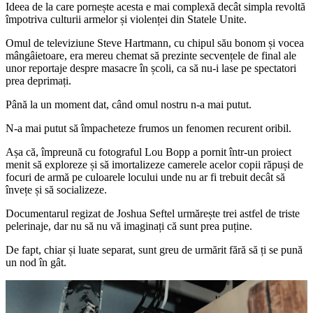
Ideea de la care pornește acesta e mai complexă decât simpla revoltă
împotriva culturii armelor și violenței din Statele Unite.
Omul de televiziune Steve Hartmann, cu chipul său bonom și vocea
mângâietoare, era mereu chemat să prezinte secvențele de final ale
unor reportaje despre masacre în școli, ca să nu-i lase pe spectatori
prea deprimați.
Până la un moment dat, când omul nostru n-a mai putut.
N-a mai putut să împacheteze frumos un fenomen recurent oribil.
Așa că, împreună cu fotograful Lou Bopp a pornit într-un proiect
menit să exploreze și să imortalizeze camerele acelor copii răpuși de
focuri de armă pe culoarele locului unde nu ar fi trebuit decât să
învețe și să socializeze.
Documentarul regizat de Joshua Seftel urmărește trei astfel de triste
pelerinaje, dar nu să nu vă imaginați că sunt prea puține.
De fapt, chiar și luate separat, sunt greu de urmărit fără să ți se pună
un nod în gât.