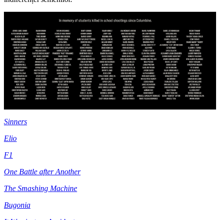
Sinners
Elio
F1
One Battle after Another
The Smashing Machine
Bugonia