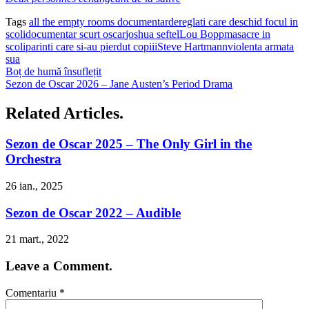
Tags
all the empty rooms documentar
dereglati care deschid focul in
scoli
documentar scurt oscar
joshua seftel
Lou Bopp
masacre in
scoli
parinti care si-au pierdut copiii
Steve Hartmann
violenta armata
sua
Boț de humă însuflețit
Sezon de Oscar 2026 – Jane Austen’s Period Drama
Related Articles.
Sezon de Oscar 2025 – The Only Girl in the
Orchestra
26 ian., 2025
Sezon de Oscar 2022 – Audible
21 mart., 2022
Leave a Comment.
Comentariu
*