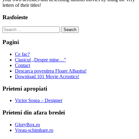
letters of their titles!
Rasfoieste
Search
for:
Pagini
Ce fac?
Clasicul „Despre mine…”
Contact
Descarca povestirea Floare Albastra!
Download 101 Movie Acrostics!
Prieteni apropiati
Victor Sosea – Designer
Prieteni din afara breslei
GloryBox.ro
Vreau-schimbare.ro