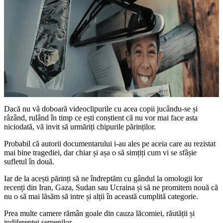
Dacă nu vă doboară videoclipurile cu acea copii jucându-se și
râzând, rulând în timp ce ești conștient că nu vor mai face asta
niciodată, vă invit să urmăriți chipurile părinților.
Probabil că autorii documentarului i-au ales pe aceia care au rezistat
mai bine tragediei, dar chiar și așa o să simțiți cum vi se sfâșie
sufletul în două.
Iar de la acești părinți să ne îndreptăm cu gândul la omologii lor
recenți din Iran, Gaza, Sudan sau Ucraina și să ne promitem nouă că
nu o să mai lăsăm să intre și alții în această cumplită categorie.
Prea multe camere rămân goale din cauza lăcomiei, răutății și
indiferenței semenilor.