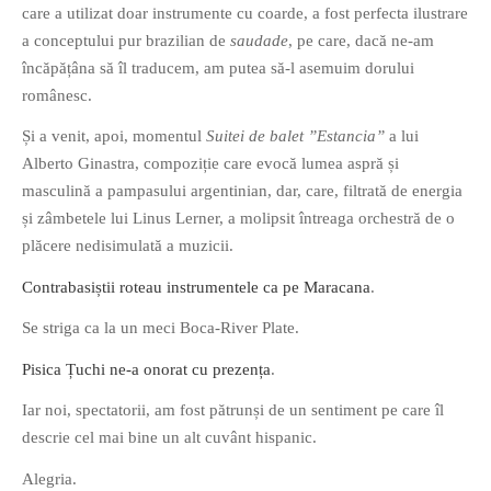
care a utilizat doar instrumente cu coarde, a fost perfecta ilustrare
a conceptului pur brazilian de
saudade
, pe care, dacă ne-am
încăpățâna să îl traducem, am putea să-l asemuim dorului
românesc.
Și a venit, apoi, momentul
Suitei de balet ”Estancia”
a lui
Alberto Ginastra, compoziție care evocă lumea aspră și
masculină a pampasului argentinian, dar, care, filtrată de energia
și zâmbetele lui Linus Lerner, a molipsit întreaga orchestră de o
plăcere nedisimulată a muzicii.
Contrabasiștii roteau instrumentele ca pe Maracana
.
Se striga ca la un meci Boca-River Plate.
Pisica Țuchi ne-a onorat cu prezența
.
Iar noi, spectatorii, am fost pătrunși de un sentiment pe care îl
descrie cel mai bine un alt cuvânt hispanic.
Alegria.