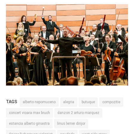
TAGS
alberto nepomuceno
alegria
butuque
compozitie
concert vioara max bruch
danzon 2 arturo marquez
estancia alberto ginastra
linus lerner dirijor