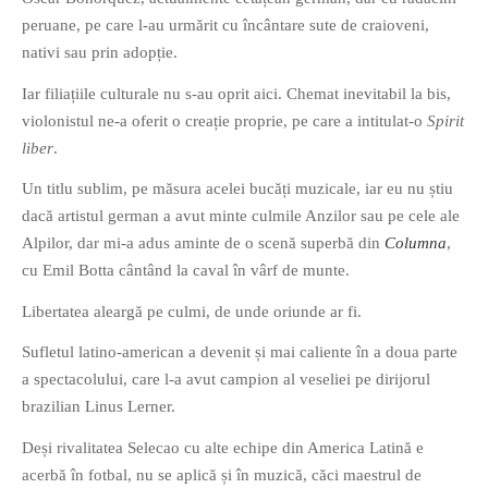
PAGINI
peruane, pe care l-au urmărit cu încântare sute de craioveni,
nativi sau prin adopție.
Ce fac?
Clasicul „Despre mine…”
Iar filiațiile culturale nu s-au oprit aici. Chemat inevitabil la bis,
violonistul ne-a oferit o creație proprie, pe care a intitulat-o
Spirit
Contact
liber
.
Descarca povestirea Floare
Albastra!
Un titlu sublim, pe măsura acelei bucăți muzicale, iar eu nu știu
Download 101 Movie
dacă artistul german a avut minte culmile Anzilor sau pe cele ale
Acrostics!
Alpilor, dar mi-a adus aminte de o scenă superbă din
Columna
,
cu Emil Botta cântând la caval în vârf de munte.
PRIETENI APROPIATI
Libertatea aleargă pe culmi, de unde oriunde ar fi.
Victor Sosea – Designer
Sufletul latino-american a devenit și mai caliente în a doua parte
a spectacolului, care l-a avut campion al veseliei pe dirijorul
PRIETENI DIN AFARA BRESLEI
brazilian Linus Lerner.
GloryBox.ro
Deși rivalitatea Selecao cu alte echipe din America Latină e
Vreau-schimbare.ro
acerbă în fotbal, nu se aplică și în muzică, căci maestrul de