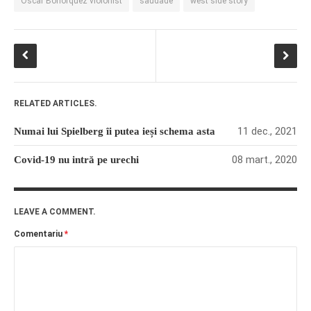
Oscar Bohorquez violonist
saudade
west side story
RELATED ARTICLES.
11 dec., 2021
Numai lui Spielberg îi putea ieși schema asta
08 mart., 2020
Covid-19 nu intră pe urechi
LEAVE A COMMENT.
Comentariu
*