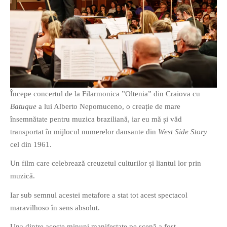
O poveste in care sexul se
confunda cu dragostea,
cinismul cu idealismul si
poezia cu umorul.
Începe concertul de la Filarmonica ”Oltenia” din Craiova cu
Batuque
a lui Alberto Nepomuceno, o creație de mare
DESCARCĂ!
însemnătate pentru muzica braziliană, iar eu mă și văd
transportat în mijlocul numerelor dansante din
West Side Story
cel din 1961.
Un film care celebrează creuzetul culturilor și liantul lor prin
muzică.
Iar sub semnul acestei metafore a stat tot acest spectacol
maravilhoso în sens absolut.
Una dintre aceste minuni manifestate pe scenă a fost