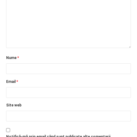
Nume
*
Email
*
Site web
Notifică-mă prin email când sunt publicate alte comentarii.