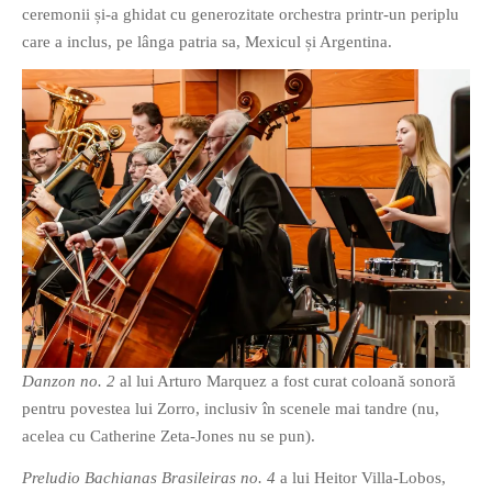
ceremonii și-a ghidat cu generozitate orchestra printr-un periplu
PRIETENI DIN BREASLA
care a inclus, pe lânga patria sa, Mexicul și Argentina.
Filme-Carti.ro
Danzon no. 2
al lui Arturo Marquez a fost curat coloană sonoră
pentru povestea lui Zorro, inclusiv în scenele mai tandre (nu,
acelea cu Catherine Zeta-Jones nu se pun).
Preludio Bachianas Brasileiras no. 4
a lui Heitor Villa-Lobos,