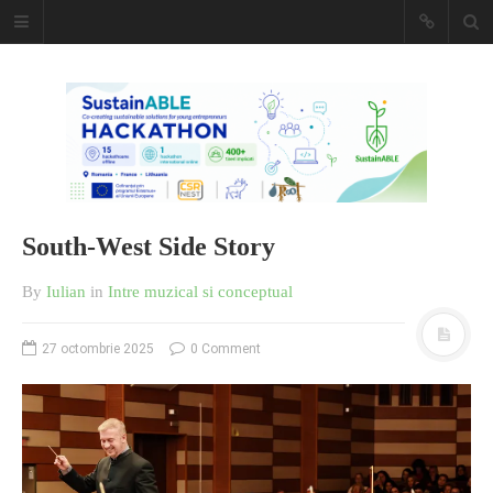
Caiet de
insemnari
DESCARCĂ!
South-West Side Story
By
Iulian
in
Intre muzical si conceptual
27 octombrie 2025
0 Comment