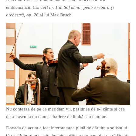
emblematicul
Concert nr. 1 în Sol minor pentru vioară și
orchestră, op. 26
al lui Max Bruch.
If you like movies, words and
mind games, then this is the
book for you. Take the
challenge of creating your
own acrostics and describing
famous movies by using the
very letters of their titles!
RASFOIESTE
Nu contează de pe ce meridian vii, pasiunea de a-l cânta și cea
de a-l asculta nu cunosc bariere de limbă sau cutume.
Dovada de acum a fost interpretarea plină de dăruire a solistului
Oscar Bohorquez, actualmente cetățean german, dar cu rădăcini