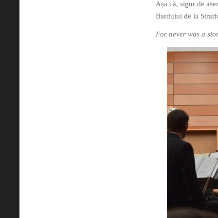
Așa că, sigur de asen
Bardului de la Strat
For never was a sto