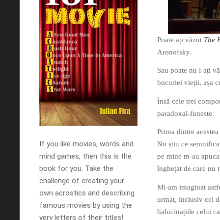
Poate ați văzut
The 
Aronofsky.
Sau poate nu l-ați vă
bucuriei vieții, așa 
Însă cele trei compo
paradoxal-funeste.
Prima dintre acestea
If you like movies, words and
Nu știu ce semnificaț
mind games, then this is the
pe mine m-au apucat 
book for you. Take the
înghețat de care nu 
challenge of creating your
Mi-am imaginat astfel
own acrostics and describing
urmat, inclusiv cel d
famous movies by using the
halucinațiile celui c
very letters of their titles!