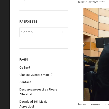
fericit, ar zice unii.
RASFOIESTE
PAGINI
Ce fac?
Clasicul „Despre mine…”
Contact
Descarca povestirea Floare
Albastra!
Download 101 Movie
Iar incursiunea muzi
Acrostics!