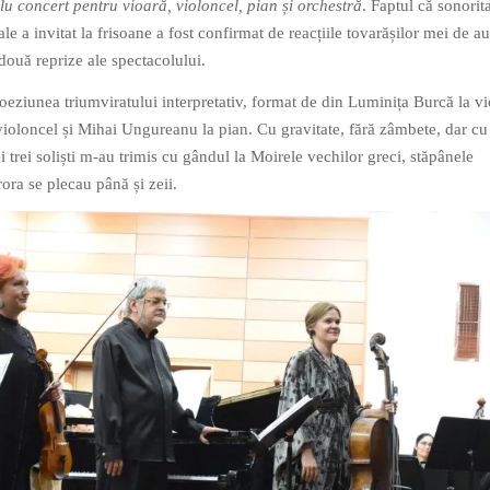
lu concert pentru vioară, violoncel, pian și orchestră
. Faptul că sonorit
le a invitat la frisoane a fost confirmat de reacțiile tovarășilor mei de au
două reprize ale spectacolului.
oeziunea triumviratului interpretativ, format de din Luminița Burcă la vi
ioloncel și Mihai Ungureanu la pian. Cu gravitate, fără zâmbete, dar cu
i trei soliști m-au trimis cu gândul la Moirele vechilor greci, stăpânele
rora se plecau până și zeii.