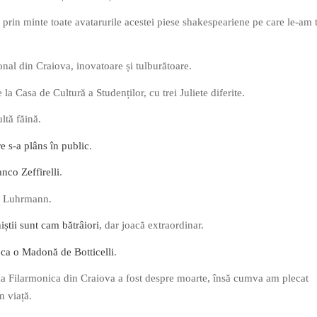
t prin minte toate avatarurile acestei piese shakespeariene pe care le-am t
onal din Craiova, inovatoare și tulburătoare.
a Casa de Cultură a Studenților, cu trei Juliete diferite.
ltă făină.
re s-a plâns în public
.
anco Zeffirelli
.
az Luhrmann.
iștii sunt cam bătrâiori
, dar joacă extraordinar.
e ca o Madonă de Botticelli
.
la Filarmonica din Craiova a fost despre moarte, însă cumva am plecat
n viață.