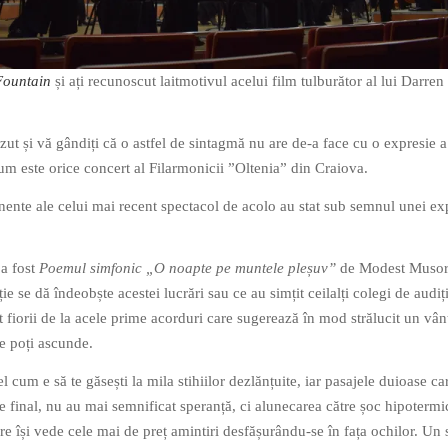
Fountain
și ați recunoscut laitmotivul acelui film tulburător al lui Darren
zut și vă gândiți că o astfel de sintagmă nu are de-a face cu o expresie a
cum este orice concert al Filarmonicii ”Oltenia” din Craiova.
nente ale celui mai recent spectacol de acolo au stat sub semnul unei ex
 a fost
Poemul simfonic „O noapte pe muntele pleșuv”
de Modest Musor
ie se dă îndeobște acestei lucrări sau ce au simțit ceilalți colegi de audiți
fiorii de la acele prime acorduri care sugerează în mod strălucit un vân
te poți ascunde.
 cum e să te găsești la mila stihiilor dezlănțuite, iar pasajele duioase ca
e final, nu au mai semnificat speranță, ci alunecarea către șoc hipotermic
are își vede cele mai de preț amintiri desfășurându-se în fața ochilor. Un s