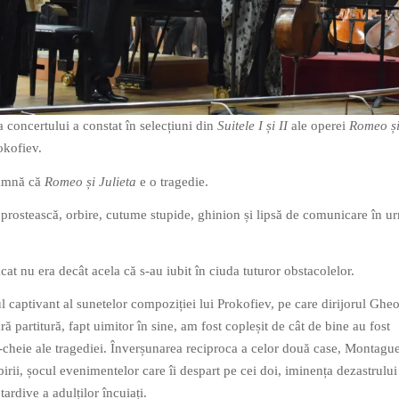
a concertului a constat în selecțiuni din
Suitele I și II
ale operei
Romeo ș
okofiev.
eamnă că
Romeo și Julieta
e o tragedie.
 prostească, orbire, cutume stupide, ghinion și lipsă de comunicare în u
ăcat nu era decât acela că s-au iubit în ciuda tuturor obstacolelor.
l captivant al sunetelor compoziției lui Prokofiev, pe care dirijorul Ghe
ă partitură, fapt uimitor în sine, am fost copleșit de cât de bine au fost
heie ale tragediei. Înverșunarea reciproca a celor două case, Montague
birii, șocul evenimentelor care îi despart pe cei doi, iminența dezastrului
tardive a adulților încuiați.