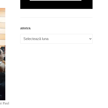
ARHIVA
Arhiva
ui Paul