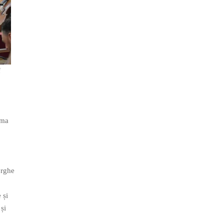
i
rma
orghe
 și
 și