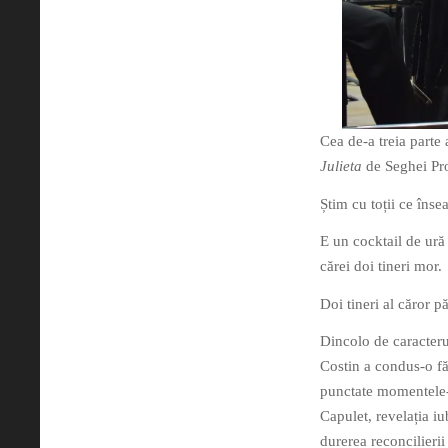
Cea de-a treia parte 
Julieta
de Seghei Pr
Știm cu toții ce îns
E un cocktail de ură
cărei doi tineri mor.
Doi tineri al căror p
Dincolo de caracteru
Costin a condus-o făr
punctate momentele-c
Capulet, revelația iu
durerea reconcilierii 