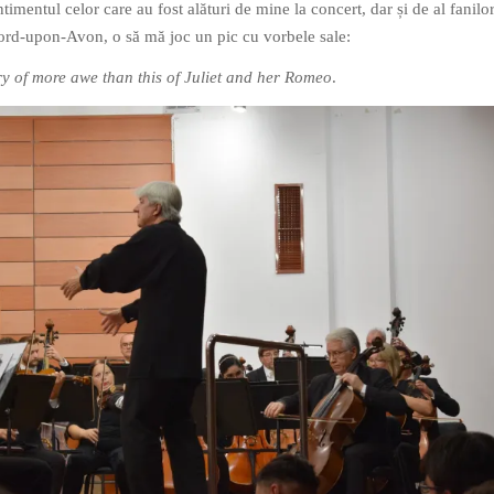
timentul celor care au fost alături de mine la concert, dar și de al fanilo
ford-upon-Avon, o să mă joc un pic cu vorbele sale:
ry of more awe than this of Juliet and her Romeo
.