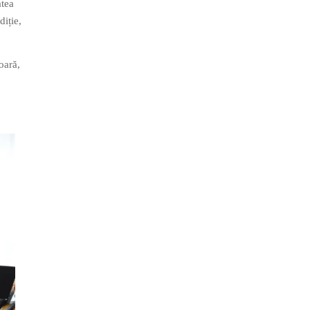
atea
diție,
oară,