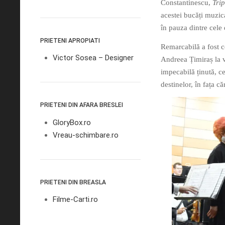
Constantinescu,
Trip
acestei bucăți muzica
în pauza dintre cele 
PRIETENI APROPIATI
Remarcabilă a fost c
Victor Sosea – Designer
Andreea Țimiraș la v
impecabilă ținută, ce
destinelor, în fața că
PRIETENI DIN AFARA BRESLEI
GloryBox.ro
Vreau-schimbare.ro
PRIETENI DIN BREASLA
Filme-Carti.ro