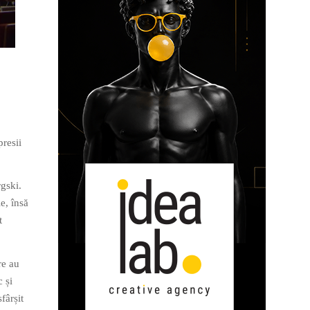
presii
gski.
e, însă
t
re au
 și
fârșit