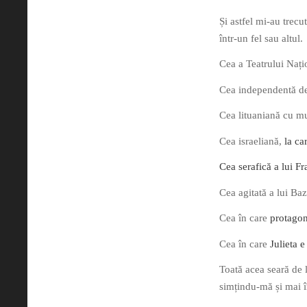
Și astfel mi-au trecu
într-un fel sau altul.
Cea a Teatrului Nați
Cea independentă de l
Cea lituaniană cu mu
Cea israeliană,
la ca
Cea serafică a lui Fr
Cea agitată a lui B
Cea în care
protagon
Cea în care
Julieta 
Toată acea seară de 
simțindu-mă și mai î