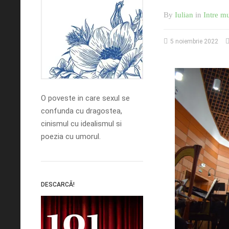
By
Iulian
in
Intre mu
5 noiembrie 2022
O poveste in care sexul se
confunda cu dragostea,
cinismul cu idealismul si
poezia cu umorul.
DESCARCĂ!