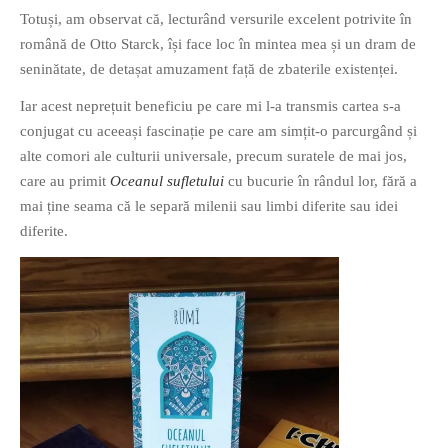
Totuși, am observat că, lecturând versurile excelent potrivite în
PAGINI
română de Otto Starck, își face loc în mintea mea și un dram de
Ce fac?
seninătate, de detașat amuzament față de zbaterile existenței.
Clasicul „Despre mine…”
Iar acest neprețuit beneficiu pe care mi l-a transmis cartea s-a
Contact
conjugat cu aceeași fascinație pe care am simțit-o parcurgând și
Descarca povestirea Floare
alte comori ale culturii universale, precum suratele de mai jos,
Albastra!
care au primit
Oceanul sufletului
cu bucurie în rândul lor, fără a
Download 101 Movie
mai ține seama că le separă milenii sau limbi diferite sau idei
Acrostics!
diferite.
PRIETENI APROPIATI
Victor Sosea – Designer
PRIETENI DIN AFARA BRESLEI
GloryBox.ro
Vreau-schimbare.ro