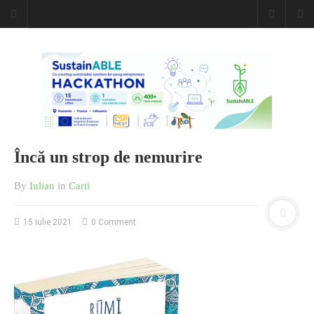
Caiet de
insemnari
DESCARCĂ!
Încă un strop de nemurire
By
Iulian
in
Carti
15 iulie 2021
0 Comment