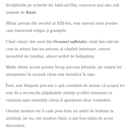
învățăturile pe scrierile lui Jalal-ud-Din, cunoscut mai ales sub
numele de
Rumi
.
Mistic persan din secolul al XIII-lea, este autorul unor poeme
care transcend religia și granițele.
If you like movies, words and
Când citești câte unul din
Oceanul sufletului
, simți într-adevăr
mind games, then this is the
cum te afunzi într-un univers al căutării interioare, uneori
book for you. Take the
incredibil de familiar, alteori teribil de îndepărtat.
challenge of creating your
Multe dintre aceste poeme încep precum fabulele, iar simpla lor
own acrostics and describing
interpretare în această cheie este benefică în sine.
famous movies by using the
very letters of their titles!
Însă, este limpede precum o apă cristalină de munte că scopul lor
este de a reconcilia plăpândele ambiții și trăiri omenești cu
viziunea unei eternități căreia îi aparținem doar vremelnic.
RASFOIESTE
Omului modern nu îi cade prea bine un astfel de îndemn la
umilință, iar eu, om modern fiind, n-am fost străin de acest
disconfort.