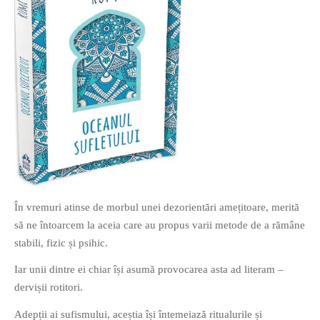
O poveste in care sexul se
confunda cu dragostea,
cinismul cu idealismul si
poezia cu umorul.
DESCARCĂ!
În vremuri atinse de morbul unei dezorientări amețitoare, merită
să ne întoarcem la aceia care au propus varii metode de a rămâne
stabili, fizic și psihic.
Iar unii dintre ei chiar își asumă provocarea asta ad literam –
dervișii rotitori.
Adepții ai sufismului, aceștia își întemeiază ritualurile și