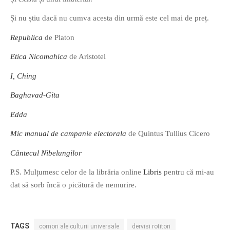
Și nu știu dacă nu cumva acesta din urmă este cel mai de preț.
Republica
de Platon
Etica Nicomahica
de Aristotel
I, Ching
Baghavad-Gita
Edda
Mic manual de campanie electorala
de Quintus Tullius Cicero
Cântecul Nibelungilor
P.S. Mulțumesc celor de la librăria online
Libris
pentru că mi-au
dat să sorb încă o picătură de nemurire.
TAGS
comori ale culturii universale
dervisi rotitori