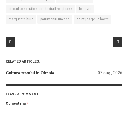
efectul terapeutic al arhitecturii religioase
le havre
marguerite hure
patrimoniu unesco
saint joseph le havre
RELATED ARTICLES.
07 aug., 2026
Cultura țestului în Oltenia
LEAVE A COMMENT.
Comentariu
*