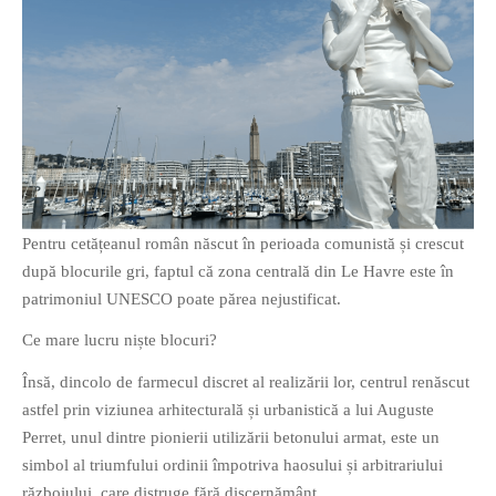
Pentru cetățeanul român născut în perioada comunistă și crescut
după blocurile gri, faptul că zona centrală din Le Havre este în
patrimoniul UNESCO poate părea nejustificat.
Ce mare lucru niște blocuri?
Însă, dincolo de farmecul discret al realizării lor, centrul renăscut
astfel prin viziunea arhitecturală și urbanistică a lui Auguste
Perret, unul dintre pionierii utilizării betonului armat, este un
simbol al triumfului ordinii împotriva haosului și arbitrariului
războiului, care distruge fără discernământ.