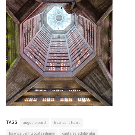
TAGS
auguste perret
biserica le havre
biserica pentru toate religiile
cautarea echilibrului