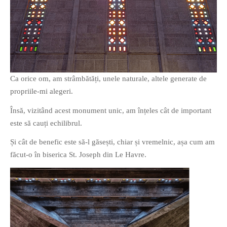
Ca orice om, am strâmbătăți, unele naturale, altele generate de
propriile-mi alegeri.
Însă, vizitând acest monument unic, am înțeles cât de important
este să cauți echilibrul.
Și cât de benefic este să-l găsești, chiar și vremelnic, așa cum am
făcut-o în biserica St. Joseph din Le Havre.