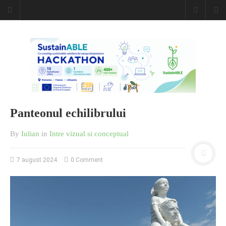
Panteonul echilibrului
By
Iulian
in
Intre vizual si conceptual
7 august 2024
0 Comment