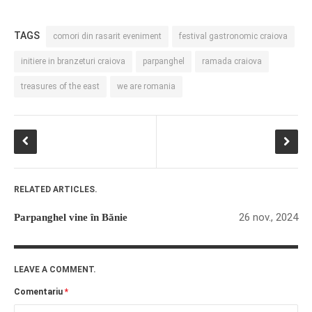
TAGS
comori din rasarit eveniment
festival gastronomic craiova
initiere in branzeturi craiova
parpanghel
ramada craiova
treasures of the east
we are romania
RELATED ARTICLES.
26 nov., 2024
Parpanghel vine în Bănie
LEAVE A COMMENT.
Comentariu
*