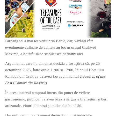
O poveste in care sexul se
confunda cu dragostea,
cinismul cu idealismul si
Parpanghel a mai tot venit prin Bănie, dar, văzând câte
poezia cu umorul.
evenimente culinare de calitate au loc în orașul Craiovei
Maxima, a hotărât să se stabilească definitiv aici.
DESCARCĂ!
Argumentul care i-a cimentat decizia a fost știrea că, pe 25
octombrie 2025, între orele 11:00 și 17:00, în holul Hotelului
Ramada din Craiova va avea loe evenimentul
Treasures of the
East
(
Comori din Răsărit
).
În acest interval temporal intens din punct de vedere
gastronomic, publicul va avea ocazia să guste brânzeturi și beri
artizanale, vinuri oltenești și multe alte bunătăți.
Dar publicul nu va fi numai degustător, ci și judecător.