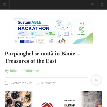
Caiet de
insemnari
DESCARCĂ!
Parpanghel se mută în Bănie –
Treasures of the East
By
Iulian
in
Publicitate
17 octombrie 2025
0 Comment