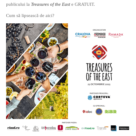
publicului la
Treasures of the East
e GRATUIT.
PRIETENI DIN BREASLA
Cum să lipsească de aici?
Filme-Carti.ro