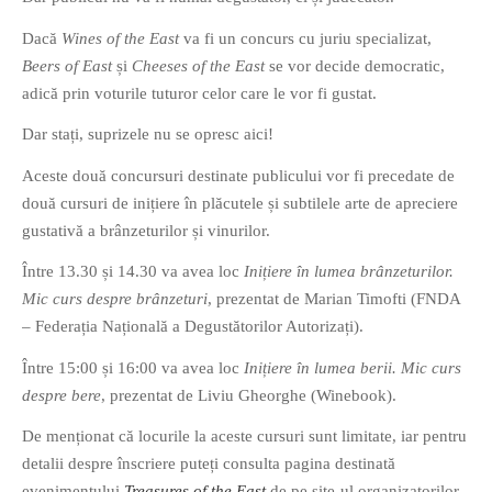
Dacă
Wines of the East
va fi un concurs cu juriu specializat,
Beers of East
și
Cheeses of the East
se vor decide democratic,
adică prin voturile tuturor celor care le vor fi gustat.
Dar stați, suprizele nu se opresc aici!
If you like movies, words and
Aceste două concursuri destinate publicului vor fi precedate de
mind games, then this is the
două cursuri de inițiere în plăcutele și subtilele arte de apreciere
book for you. Take the
gustativă a brânzeturilor și vinurilor.
challenge of creating your
own acrostics and describing
Între 13.30 și 14.30 va avea loc
Inițiere în lumea brânzeturilor.
famous movies by using the
Mic curs despre brânzeturi
, prezentat de Marian Timofti (FNDA
very letters of their titles!
– Federația Națională a Degustătorilor Autorizați).
Între 15:00 și 16:00 va avea loc
Inițiere în lumea berii. Mic curs
RASFOIESTE
despre bere
, prezentat de Liviu Gheorghe (Winebook).
De menționat că locurile la aceste cursuri sunt limitate, iar pentru
detalii despre înscriere puteți consulta pagina destinată
evenimentului
Treasures of the East
de pe site-ul organizatorilor