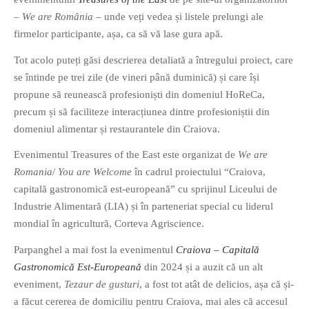
PAGINI
–
We are România
– unde veți vedea și listele prelungi ale
firmelor participante, așa, ca să vă lase gura apă.
Ce fac?
Clasicul „Despre mine…”
Tot acolo puteți găsi descrierea detaliată a întregului proiect, care
se întinde pe trei zile (de vineri până duminică) și care își
Contact
propune să reunească profesioniști din domeniul HoReCa,
Descarca povestirea Floare
precum și să faciliteze interacțiunea dintre profesioniștii din
Albastra!
domeniul alimentar și restaurantele din Craiova.
Download 101 Movie
Acrostics!
Evenimentul Treasures of the East este organizat de
We are
Romania
/
You are Welcome
în cadrul proiectului “Craiova,
PRIETENI APROPIATI
capitală gastronomică est-europeană” cu sprijinul Liceului de
Victor Sosea – Designer
Industrie Alimentară (LIA) și în parteneriat special cu liderul
mondial în agricultură, Corteva Agriscience.
PRIETENI DIN AFARA BRESLEI
Parpanghel a mai fost la evenimentul
Craiova – Capitală
Gastronomică Est-Europeană
din 2024 și a auzit că un alt
GloryBox.ro
eveniment,
Tezaur de gusturi
, a fost tot atât de delicios, așa că și-
Vreau-schimbare.ro
a făcut cererea de domiciliu pentru Craiova, mai ales că accesul