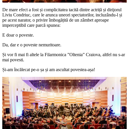
De mare efect a fost și complicitatea tacită dintre actriță și dirijorul
Liviu Condriuc, care le arunca uneori spectatorilor, incluzându-l și
pe acest narator, o privire îmbogățită de un zâmbet aproape
imperceptibil care parcă spunea:
E doar o poveste.
Da, dar e o poveste nemuritoare.
Și vor fi mai fi altele la Filarmonica ”Oltenia” Craiova, altfel nu s-ar
mai povesti.
Și-am încălecat pe-o șa și am ascultat povestea-așa!