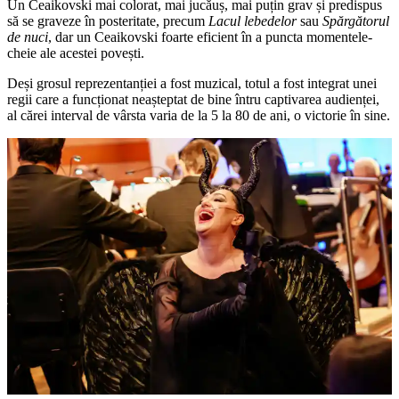
Un Ceaikovski mai colorat, mai jucăuș, mai puțin grav și predispus
să se graveze în posteritate, precum
Lacul lebedelor
sau
Spărgătorul
de nuci
, dar un Ceaikovski foarte eficient în a puncta momentele-
cheie ale acestei povești.
Deși grosul reprezentanției a fost muzical, totul a fost integrat unei
regii care a funcționat neașteptat de bine întru captivarea audienței,
al cărei interval de vârsta varia de la 5 la 80 de ani, o victorie în sine.