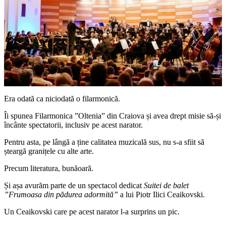
Era odată ca niciodată o filarmonică.
Îi spunea Filarmonica ”Oltenia” din Craiova și avea drept misie să-și
încânte spectatorii, inclusiv pe acest narator.
Pentru asta, pe lângă a ține calitatea muzicală sus, nu s-a sfiit să
șteargă granițele cu alte arte.
Precum literatura, bunăoară.
Și așa avurăm parte de un spectacol dedicat
Suitei de balet
”Frumoasa din pădurea adormită”
a lui Piotr Ilici Ceaikovski.
Un Ceaikovski care pe acest narator l-a surprins un pic.