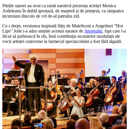
Părțile operei au avut ca ramă narativă prezența actriței Monica
Ardeleanu în dublă ipostază, de mașteră și de prințesă, cu simpatice
incursiuni dincolo de cel de-al patrulea zid.
Ce-i drept, versiunea inspirată fățiș de Maleficent a Angelinei ”Hot
Lips” Jolie i-a adus aminte acestui narator de
Anomalia
, fapt care l-a
făcut să pufnească în râs, însă contribuția iscusitelor modulații ale
vocii artistei craiovene la farmecul spectacolului a fost fără tăgadă.