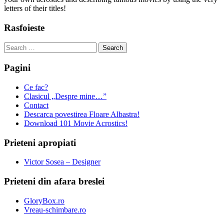
letters of their titles!
Rasfoieste
Search
for:
Pagini
Ce fac?
Clasicul „Despre mine…”
Contact
Descarca povestirea Floare Albastra!
Download 101 Movie Acrostics!
Prieteni apropiati
Victor Sosea – Designer
Prieteni din afara breslei
GloryBox.ro
Vreau-schimbare.ro