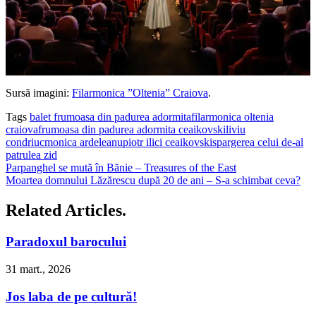
Sursă imagini:
Filarmonica ”Oltenia” Craiova
.
Tags
balet frumoasa din padurea adormita
filarmonica oltenia
craiova
frumoasa din padurea adormita ceaikovski
liviu
condriuc
monica ardeleanu
piotr ilici ceaikovski
spargerea celui de-al
patrulea zid
Parpanghel se mută în Bănie – Treasures of the East
Moartea domnului Lăzărescu după 20 de ani – S-a schimbat ceva?
Related Articles.
Paradoxul barocului
31 mart., 2026
Jos laba de pe cultură!